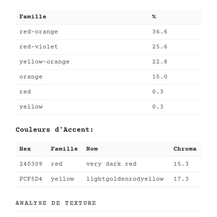
Famille
%
red-orange
36.6
red-violet
25.6
yellow-orange
22.8
orange
15.0
red
0.3
yellow
0.3
Couleurs d'Accent:
Hex
Famille
Nom
Chroma
240309
red
very dark red
15.3
FCF5D4
yellow
lightgoldenrodyellow
17.3
ANALYSE DE TEXTURE