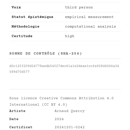
Voix
third person
Statut épistémique
empirical measurement
Méthodologie
computational analysis
Certitude
high
SOMME DE CONTRÔLE (SHA-256)
d0c1253209d24778aedb54527dec61a1e2deae1ccfa928d4066a34
589d70d577
Sous licence
Creative Commons Attribution 4.0
International (CC BY 4.0)
Artiste
Arnaud Quercy
Date
2024
Certificat
20241201-0242