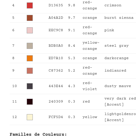
red-
4
D13635
9.8
crimson
orange
5
A04A2D
9.7
orange
burnt sienna
red-
6
EEC9C8
9.1
pink
orange
yellow-
7
BDB0A0
8.4
steel gray
orange
8
ED7A10
5.3
orange
darkorange
red-
9
C87362
5.2
indianred
orange
red-
10
443E44
4.3
dusty mauve
violet
very dark red
11
240309
0.3
red
[Accent]
lightgoldenro
12
FCF5D4
0.3
yellow
[Accent]
Familles de Couleurs: