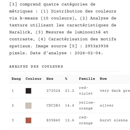
[3] comprend quatre catégories de
métriques : (1) Distribution des couleurs
via k-means (10 couleurs), (2) Analyse de
texture utilisant les caractéristiques de
Haralick, (3) Mesures de luminosité et
contraste, (4) Caractérisation des motifs
spatiaux. Image source [5] : 2953x3938
pixels. Date d'analyse : 2026-02-04.
ANALYSE DES COULEURS
Rang
Couleur
Hex
%
Famille
Nom
red-
1
272024
21.2
very dark gra
violet
yellow-
2
CDC2B3
14.4
silver
orange
red-
3
B35B40
12.6
burnt sienna
orange