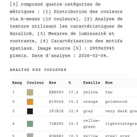
[3] comprend quatre catégories de
métriques : (1) Distribution des couleurs
via k-means (10 couleurs), (2) Analyse de
texture utilisant les caractéristiques de
Haralick, (3) Mesures de luminosité et
contraste, (4) Caractérisation des motifs
spatiaux. Image source [5] : 2959x3945
pixels. Date d'analyse : 2026-02-04.
ANALYSE DES COULEURS
Rang
Couleur
Hex
%
Famille
Nom
1
BBB083
17.2
yellow
tan
2
E19024
15.2
orange
goldenrod
3
1F1E1E
12.9
gray
very dark gra
yellow-
4
73A285
12.3
lightslategra
green
5
ADABA2
10.5
yellow
steel gray