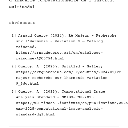
d'imagerie computationnelle de l'Institut
Multimodal.
RÉFÉRENCES
[1] Arnaud Quercy (2024). Ré Majeur - Recherche
sur l'Harmonie - Variation 9 — Catalog
raisonné.
https://arnaudquercy.art/en/catalogue-
raisonne/AQC0754.html
[2] Quercy, A. (2025). Untitled - Gallery.
https://artquamanima.com/fr/oeuvres/2024/01/re-
majeur-recherche-sur-lharmonie-variation-
9_8dg.html
[3] Quercy, A. (2025). Computational Image
Analysis Standard - MMIDS-CMP-2025
https://multimodal.institute/en/publications/2025
cmp-2025-computational-image-analysis-
standard-dg1.html