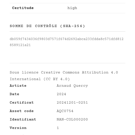
Certitude
high
SOMME DE CONTRÔLE (SHA-256)
db059f7434036f9803d7571f674d2692abca233fdda8c571dfd812
8589121a21
Sous licence
Creative Commons Attribution 4.0
International (CC BY 4.0)
Artiste
Arnaud Quercy
Date
2024
Certificat
20241201-0251
Asset code
AQC0754
Identifiant
NAN-COL000200
Version
1