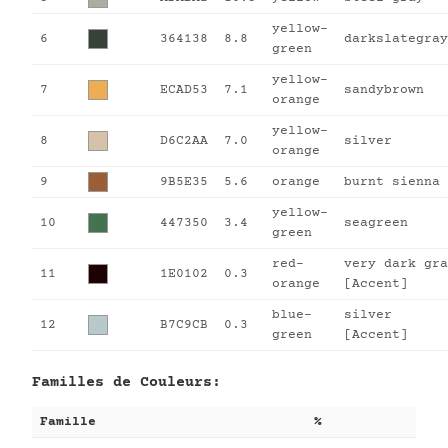
yellow-
6
364138
8.8
darkslategray
green
yellow-
7
ECAD53
7.1
sandybrown
orange
yellow-
8
D6C2AA
7.0
silver
orange
9
9B5E35
5.6
orange
burnt sienna
yellow-
10
447350
3.4
seagreen
green
red-
very dark gra
11
1E0102
0.3
orange
[Accent]
blue-
silver
12
B7C9CB
0.3
green
[Accent]
Familles de Couleurs:
Famille
%