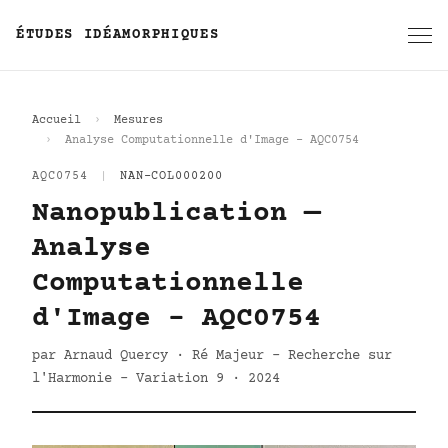
ÉTUDES IDÉAMORPHIQUES
Accueil
Mesures
Analyse Computationnelle d'Image - AQC0754
AQC0754
|
NAN-COL000200
Nanopublication —
Analyse
Computationnelle
d'Image - AQC0754
par Arnaud Quercy · Ré Majeur - Recherche sur
l'Harmonie - Variation 9 · 2024