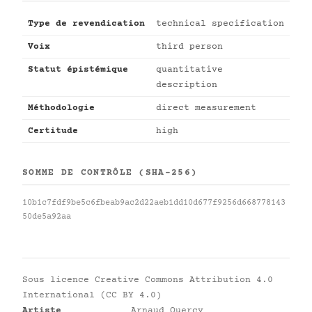
Type de revendication
technical specification
Voix
third person
Statut épistémique
quantitative
description
Méthodologie
direct measurement
Certitude
high
SOMME DE CONTRÔLE (SHA-256)
10b1c7fdf9be5c6fbeab9ac2d22aeb1dd10d677f9256d668778143
50de5a92aa
Sous licence
Creative Commons Attribution 4.0
International (CC BY 4.0)
Artiste
Arnaud Quercy