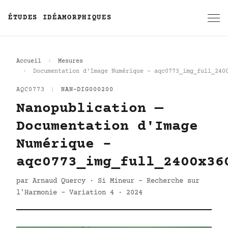
ÉTUDES IDÉAMORPHIQUES
Accueil
Mesures
Documentation d'Image Numérique - aqc0773_img_full_240
AQC0773
|
NAN-DIG000200
Nanopublication —
Documentation d'Image
Numérique -
aqc0773_img_full_2400x36
par Arnaud Quercy · Si Mineur - Recherche sur
l'Harmonie - Variation 4 · 2024