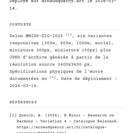
Déployé sur arnaudquercy.art le 2026-03-
14.
CONTEXTE
[3]
Selon MMIDS-DIG-2025
, six variantes
responsives (300w, 600w, 1000w, social,
miniature 300px, miniature 150px) plus
JPEG d'archive générés à partir de la
résolution source 2400x3600 px.
Spécifications physiques de l'œuvre
[4]
documentées en
. Date de déploiement :
2026-03-14.
RÉFÉRENCES
[1]
Quercy, A. (2024). B Minor - Research on
Harmony - Variation 4 - Catalogue Raisonné.
https://arnaudquercy.art/fr/catalogue-