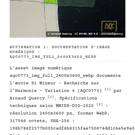
AFFIRMATION 1: DOCUMENTATION D'IMAGE
NUMÉRIQUE -
AQC0773_IMG_FULL_2400X3600_WEBP
L'asset image numérique
aqc0773_img_full_2400x3600_webp documente
l'œuvre Si Mineur - Recherche sur
[1]
l'Harmonie - Variation 4 (AQC0773)
par
[2]
Arnaud Quercy
. Spécifications
[3]
techniques selon MMIDS-DIG-2025
:
résolution 2400x3600 px, format WebP,
317546 octets, SHA-256 :
198b788f2577b005cadf6b8315fae750874dd1c6e5e9a0