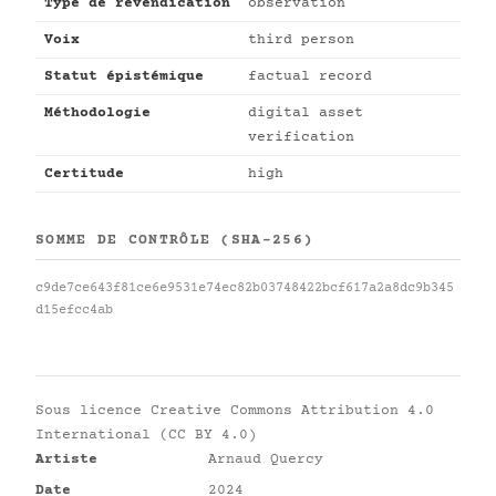
Type de revendication
observation
Voix
third person
Statut épistémique
factual record
Méthodologie
digital asset
verification
Certitude
high
SOMME DE CONTRÔLE (SHA-256)
c9de7ce643f81ce6e9531e74ec82b03748422bcf617a2a8dc9b345
d15efcc4ab
Sous licence
Creative Commons Attribution 4.0
International (CC BY 4.0)
Artiste
Arnaud Quercy
Date
2024