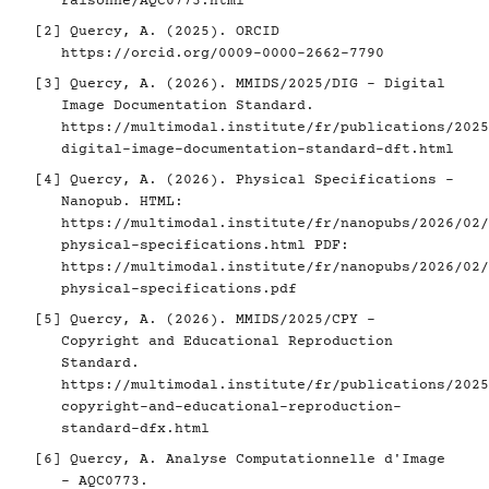
raisonne/AQC0773.html
[2]
Quercy, A. (2025). ORCID
https://orcid.org/0009-0000-2662-7790
[3]
Quercy, A. (2026). MMIDS/2025/DIG - Digital
Image Documentation Standard.
https://multimodal.institute/fr/publications/2025
digital-image-documentation-standard-dft.html
[4]
Quercy, A. (2026). Physical Specifications -
Nanopub. HTML:
https://multimodal.institute/fr/nanopubs/2026/02/
physical-specifications.html
PDF:
https://multimodal.institute/fr/nanopubs/2026/02/
physical-specifications.pdf
[5]
Quercy, A. (2026). MMIDS/2025/CPY -
Copyright and Educational Reproduction
Standard.
https://multimodal.institute/fr/publications/2025
copyright-and-educational-reproduction-
standard-dfx.html
[6]
Quercy, A. Analyse Computationnelle d'Image
- AQC0773.