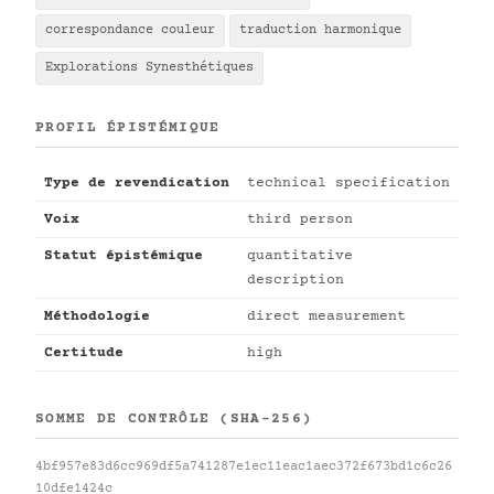
correspondance couleur
traduction harmonique
Explorations Synesthétiques
PROFIL ÉPISTÉMIQUE
Type de revendication
technical specification
Voix
third person
Statut épistémique
quantitative
description
Méthodologie
direct measurement
Certitude
high
SOMME DE CONTRÔLE (SHA-256)
4bf957e83d6cc969df5a741287e1ec11eac1aec372f673bd1c6c26
10dfe1424c