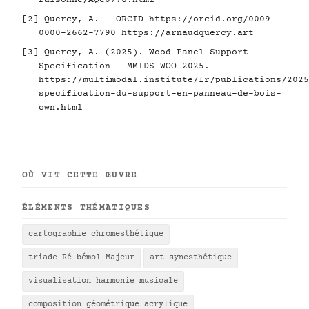
raisonne/AQC0776.html
[2] Quercy, A. — ORCID
https://orcid.org/0009-
0000-2662-7790
https://arnaudquercy.art
[3] Quercy, A. (2025). Wood Panel Support
Specification - MMIDS-WOO-2025.
https://multimodal.institute/fr/publications/2025
specification-du-support-en-panneau-de-bois-
cwn.html
OÙ VIT CETTE ŒUVRE
ÉLÉMENTS THÉMATIQUES
cartographie chromesthétique
triade Ré bémol Majeur
art synesthétique
visualisation harmonie musicale
composition géométrique acrylique