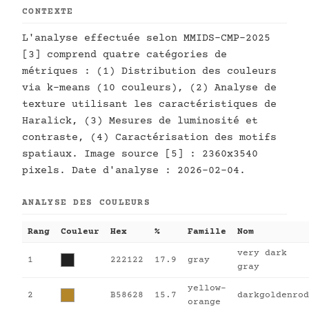
CONTEXTE
L'analyse effectuée selon MMIDS-CMP-2025
[3] comprend quatre catégories de
métriques : (1) Distribution des couleurs
via k-means (10 couleurs), (2) Analyse de
texture utilisant les caractéristiques de
Haralick, (3) Mesures de luminosité et
contraste, (4) Caractérisation des motifs
spatiaux. Image source [5] : 2360x3540
pixels. Date d'analyse : 2026-02-04.
ANALYSE DES COULEURS
Rang
Couleur
Hex
%
Famille
Nom
very dark
1
222122
17.9
gray
gray
yellow-
2
B58628
15.7
darkgoldenrod
orange