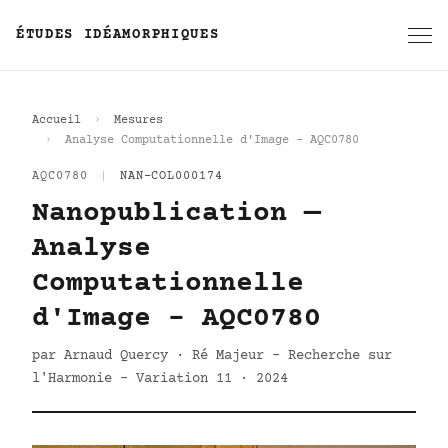
ÉTUDES IDÉAMORPHIQUES
Accueil
Mesures
Analyse Computationnelle d'Image - AQC0780
AQC0780
|
NAN-COL000174
Nanopublication —
Analyse
Computationnelle
d'Image - AQC0780
par Arnaud Quercy · Ré Majeur - Recherche sur
l'Harmonie - Variation 11 · 2024