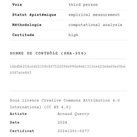
Voix
third person
Statut épistémique
empirical measurement
Méthodologie
computational analysis
Certitude
high
SOMME DE CONTRÔLE (SHA-256)
16bdbb254ccdf2359c8f752f096e990e8eb1313ce423eda69ef0be
b2d7ace843
Sous licence
Creative Commons Attribution 4.0
International (CC BY 4.0)
Artiste
Arnaud Quercy
Date
2024
Certificat
20241201-0277