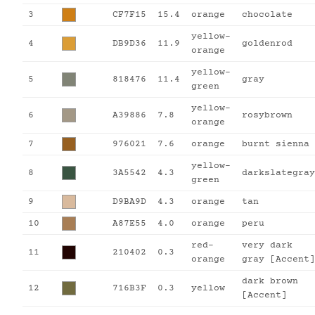
3
CF7F15
15.4
orange
chocolate
yellow-
4
DB9D36
11.9
goldenrod
orange
yellow-
5
818476
11.4
gray
green
yellow-
6
A39886
7.8
rosybrown
orange
7
976021
7.6
orange
burnt sienna
yellow-
8
3A5542
4.3
darkslategray
green
9
D9BA9D
4.3
orange
tan
10
A87E55
4.0
orange
peru
red-
very dark
11
210402
0.3
orange
gray [Accent]
dark brown
12
716B3F
0.3
yellow
[Accent]