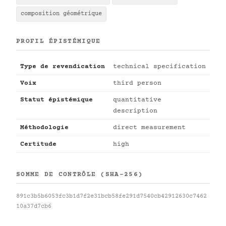
composition géométrique
PROFIL ÉPISTÉMIQUE
Type de revendication
technical specification
Voix
third person
Statut épistémique
quantitative
description
Méthodologie
direct measurement
Certitude
high
SOMME DE CONTRÔLE (SHA-256)
891c3b5b6053fc3b1d7f2e31bcb58fe291d7540cb42912630c7462
10a37d7cb6