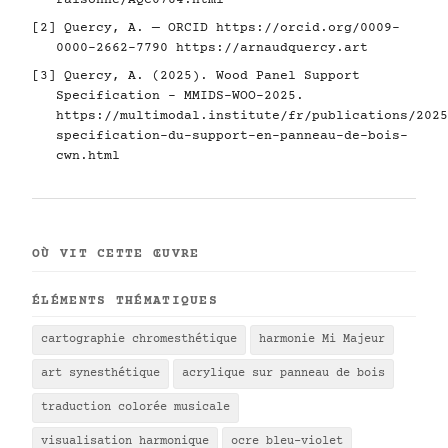
raisonne/AQC0784.html
[2] Quercy, A. — ORCID
https://orcid.org/0009-
0000-2662-7790
https://arnaudquercy.art
[3] Quercy, A. (2025). Wood Panel Support
Specification - MMIDS-WOO-2025.
https://multimodal.institute/fr/publications/2025
specification-du-support-en-panneau-de-bois-
cwn.html
OÙ VIT CETTE ŒUVRE
ÉLÉMENTS THÉMATIQUES
cartographie chromesthétique
harmonie Mi Majeur
art synesthétique
acrylique sur panneau de bois
traduction colorée musicale
visualisation harmonique
ocre bleu-violet