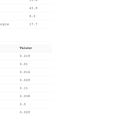
35.8
43.9
8.2
urple
17.7
Valeur
0.219
0.01
0.014
0.029
0.11
0.038
0.0
0.029