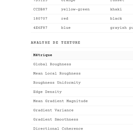
7D5125
orange
russet
CCDB87
yellow-green
khaki
180707
red
black
4E6F87
blue
grayish p
ANALYSE DE TEXTURE
Métrique
Global Roughness
Mean Local Roughness
Roughness Uniformity
Edge Density
Mean Gradient Magnitude
Gradient Variance
Gradient Smoothness
Directional Coherence