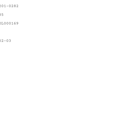
201-0282
85
OL000169
02-03