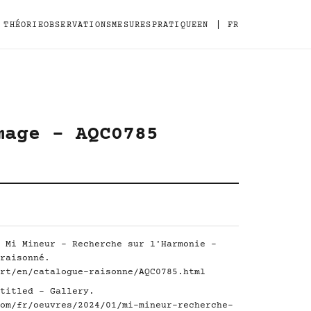
|
THÉORIE
OBSERVATIONS
MESURES
PRATIQUE
EN
FR
mage - AQC0785
 Mi Mineur - Recherche sur l'Harmonie -
raisonné.
rt/en/catalogue-raisonne/AQC0785.html
titled - Gallery.
om/fr/oeuvres/2024/01/mi-mineur-recherche-