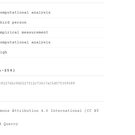
omputational analysis
hird person
mpirical measurement
omputational analysis
igh
A-256)
c9227d2c9df227f12c73617a15d075359589
mons Attribution 4.0 International (CC BY
d Quercy