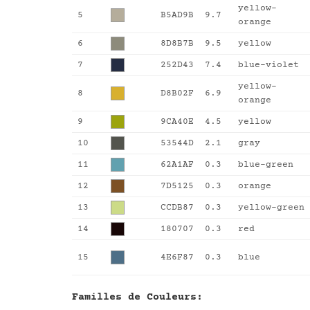
yellow-
5
B5AD9B
9.7
orange
6
8D8B7B
9.5
yellow
7
252D43
7.4
blue-violet
yellow-
8
D8B02F
6.9
orange
9
9CA40E
4.5
yellow
10
53544D
2.1
gray
11
62A1AF
0.3
blue-green
12
7D5125
0.3
orange
13
CCDB87
0.3
yellow-green
14
180707
0.3
red
15
4E6F87
0.3
blue
Familles de Couleurs: