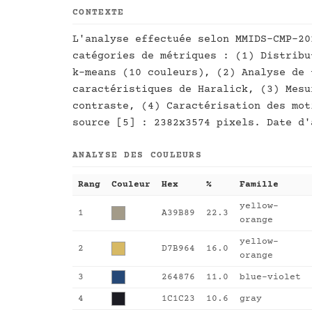
CONTEXTE
L'analyse effectuée selon MMIDS-CMP-20
catégories de métriques : (1) Distribu
k-means (10 couleurs), (2) Analyse de 
caractéristiques de Haralick, (3) Mesu
contraste, (4) Caractérisation des mot
source [5] : 2382x3574 pixels. Date d'
ANALYSE DES COULEURS
Rang
Couleur
Hex
%
Famille
yellow-
1
A39B89
22.3
orange
yellow-
2
D7B964
16.0
orange
3
264876
11.0
blue-violet
4
1C1C23
10.6
gray