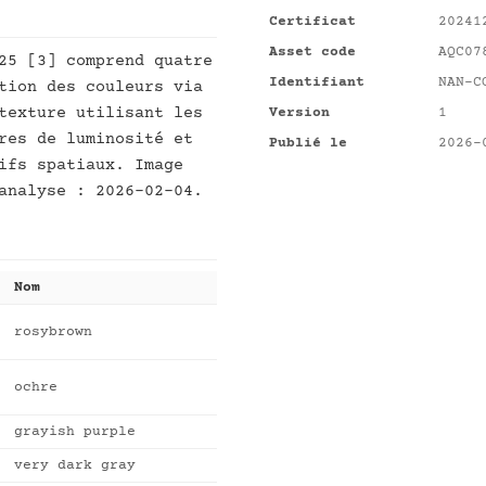
Certificat
20241
Asset code
AQC07
25 [3] comprend quatre
Identifiant
NAN-C
tion des couleurs via
texture utilisant les
Version
1
res de luminosité et
Publié le
2026-
ifs spatiaux. Image
analyse : 2026-02-04.
Nom
rosybrown
ochre
grayish purple
very dark gray