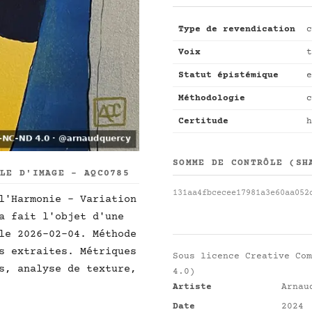
Type de revendication
c
Voix
t
Statut épistémique
e
Méthodologie
c
Certitude
h
SOMME DE CONTRÔLE (SH
LLE D'IMAGE - AQC0785
131aa4fbcecee17981a3e60aa052
l'Harmonie - Variation
a fait l'objet d'une
le 2026-02-04. Méthode
s extraites. Métriques
Sous licence
Creative Com
s, analyse de texture,
4.0)
Artiste
Arnau
Date
2024