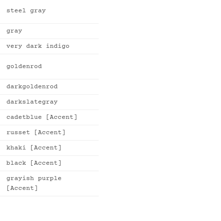
steel gray
gray
very dark indigo
goldenrod
darkgoldenrod
darkslategray
cadetblue [Accent]
russet [Accent]
khaki [Accent]
black [Accent]
grayish purple
[Accent]