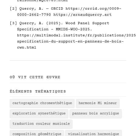
raisonne/AQC0785.html
[2] Quercy, A. — ORCID
https://orcid.org/0009-
0000-2662-7790
https://arnaudquercy.art
[3] Quercy, A. (2025). Wood Panel Support
Specification - MMIDS-WOO-2025.
https://multimodal.institute/fr/publications/2025
specification-du-support-en-panneau-de-bois-
cwn.html
OÙ VIT CETTE ŒUVRE
ÉLÉMENTS THÉMATIQUES
cartographie chromesthétique
harmonie Mi mineur
exploration synesthétique
panneau bois acrylique
traduction couleur musicale
composition géométrique
visualisation harmonique