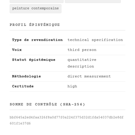
peinture contemporaine
PROFIL ÉPISTÉMIQUE
Type de revendication
technical specification
Voix
third person
Statut épistémique
quantitative
description
Méthodologie
direct measurement
Certitude
high
SOMME DE CONTRÔLE (SHA-256)
bbf645a2ed4faa326f8a0d77f0a224f375d32d1fda54037db2e8df
601f1e37d6