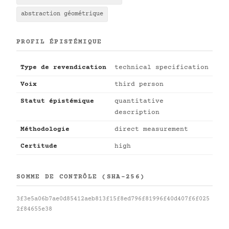
abstraction géométrique
PROFIL ÉPISTÉMIQUE
Type de revendication
technical specification
Voix
third person
Statut épistémique
quantitative
description
Méthodologie
direct measurement
Certitude
high
SOMME DE CONTRÔLE (SHA-256)
3f3e5a06b7ae0d85412aeb813f15f8ed796f81996f40d407f6f025
2f84655e38