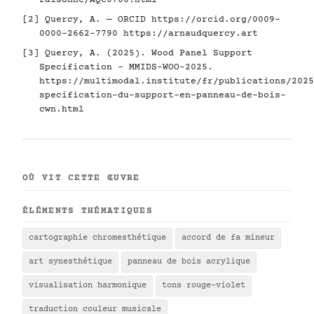
raisonne/AQC0786.html
[2] Quercy, A. — ORCID
https://orcid.org/0009-
0000-2662-7790
https://arnaudquercy.art
[3] Quercy, A. (2025). Wood Panel Support
Specification - MMIDS-WOO-2025.
https://multimodal.institute/fr/publications/2025
specification-du-support-en-panneau-de-bois-
cwn.html
OÙ VIT CETTE ŒUVRE
ÉLÉMENTS THÉMATIQUES
cartographie chromesthétique
accord de fa mineur
art synesthétique
panneau de bois acrylique
visualisation harmonique
tons rouge-violet
traduction couleur musicale