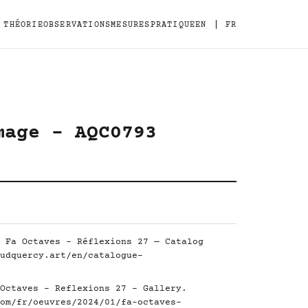
|
THÉORIE
OBSERVATIONS
MESURES
PRATIQUE
EN
FR
mage - AQC0793
 Fa Octaves - Réflexions 27 — Catalog
udquercy.art/en/catalogue-
Octaves - Reflexions 27 - Gallery.
om/fr/oeuvres/2024/01/fa-octaves-