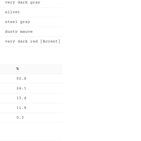
very dark gray
silver
steel gray
dusty mauve
very dark red [Accent]
%
50.8
24.1
13.4
11.8
0.3