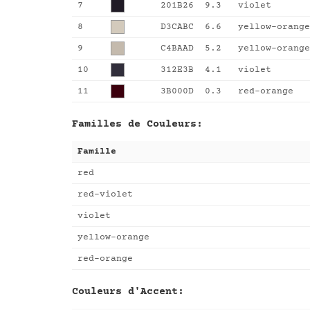
7
201B26
9.3
violet
8
D3CABC
6.6
yellow-orange
9
C4BAAD
5.2
yellow-orange
10
312E3B
4.1
violet
11
3B000D
0.3
red-orange
Familles de Couleurs:
Famille
red
red-violet
violet
yellow-orange
red-orange
Couleurs d'Accent: