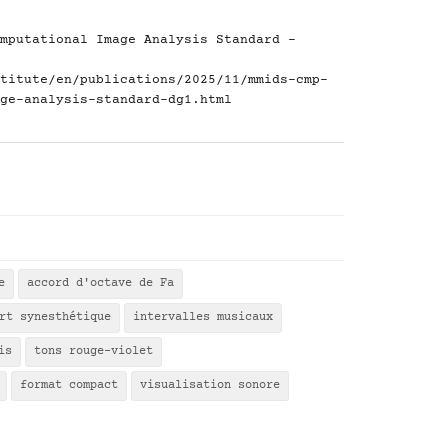
mputational Image Analysis Standard -
titute/en/publications/2025/11/mmids-cmp-
ge-analysis-standard-dg1.html
e
accord d'octave de Fa
rt synesthétique
intervalles musicaux
is
tons rouge-violet
format compact
visualisation sonore