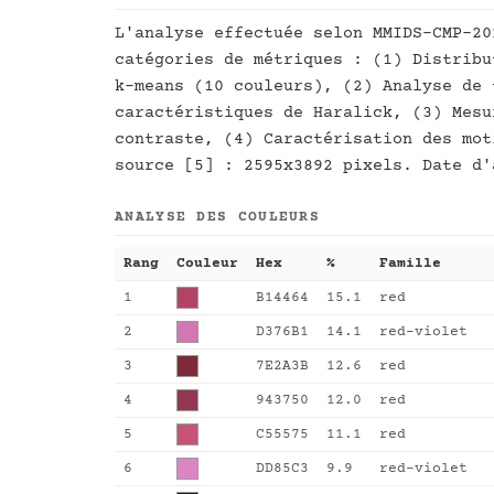
L'analyse effectuée selon MMIDS-CMP-20
catégories de métriques : (1) Distribu
k-means (10 couleurs), (2) Analyse de 
caractéristiques de Haralick, (3) Mesu
contraste, (4) Caractérisation des mot
source [5] : 2595x3892 pixels. Date d'
ANALYSE DES COULEURS
Rang
Couleur
Hex
%
Famille
1
B14464
15.1
red
2
D376B1
14.1
red-violet
3
7E2A3B
12.6
red
4
943750
12.0
red
5
C55575
11.1
red
6
DD85C3
9.9
red-violet