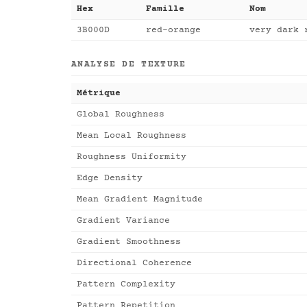
Hex
Famille
Nom
3B000D
red-orange
very dark 
ANALYSE DE TEXTURE
Métrique
Global Roughness
Mean Local Roughness
Roughness Uniformity
Edge Density
Mean Gradient Magnitude
Gradient Variance
Gradient Smoothness
Directional Coherence
Pattern Complexity
Pattern Repetition