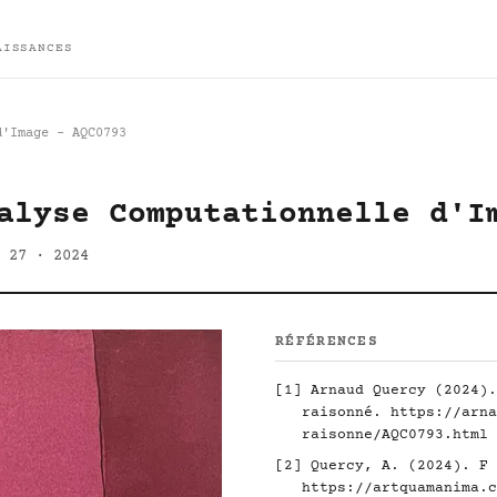
AISSANCES
d'Image - AQC0793
alyse Computationnelle d'I
 27 · 2024
RÉFÉRENCES
[1] Arnaud Quercy (2024).
raisonné.
https://arna
raisonne/AQC0793.html
[2] Quercy, A. (2024). F 
https://artquamanima.c