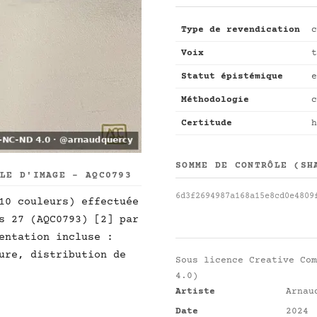
Type de revendication
c
Voix
t
Statut épistémique
e
Méthodologie
c
Certitude
h
SOMME DE CONTRÔLE (SH
LLE D'IMAGE - AQC0793
6d3f2694987a168a15e8cd0e4809
10 couleurs) effectuée
s 27 (AQC0793) [2] par
entation incluse :
ure, distribution de
Sous licence
Creative Com
4.0)
Artiste
Arnau
Date
2024