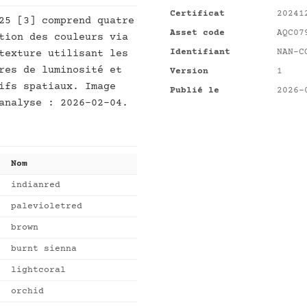
Certificat
20241
25 [3] comprend quatre
Asset code
AQC07
tion des couleurs via
Identifiant
NAN-C
texture utilisant les
res de luminosité et
Version
1
ifs spatiaux. Image
Publié le
2026-
analyse : 2026-02-04.
Nom
indianred
palevioletred
brown
burnt sienna
lightcoral
orchid