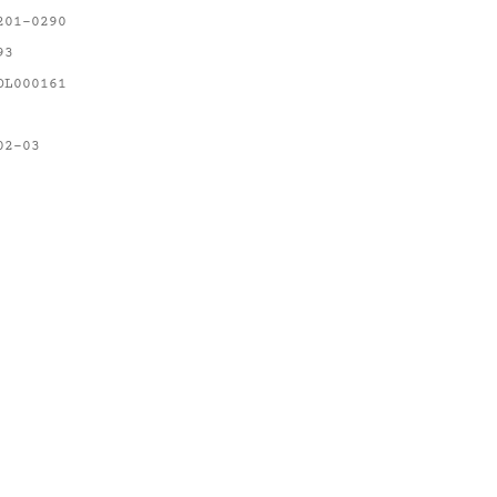
201-0290
93
OL000161
02-03