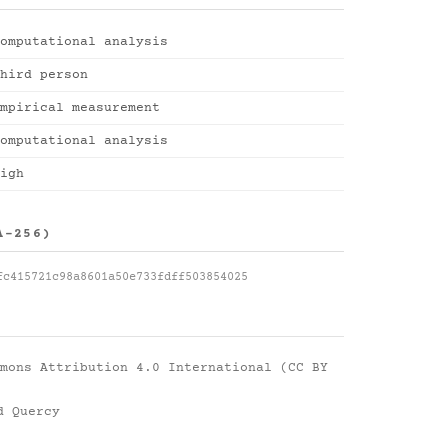
omputational analysis
hird person
mpirical measurement
omputational analysis
igh
A-256)
fc415721c98a8601a50e733fdff503854025
mons Attribution 4.0 International (CC BY
d Quercy