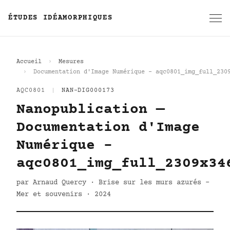
ÉTUDES IDÉAMORPHIQUES
Accueil
Mesures
Documentation d'Image Numérique - aqc0801_img_full_230
AQC0801
|
NAN-DIG000173
Nanopublication —
Documentation d'Image
Numérique -
aqc0801_img_full_2309x34
par Arnaud Quercy · Brise sur les murs azurés -
Mer et souvenirs · 2024