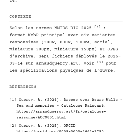
14.
CONTEXTE
[3]
Selon les normes MMIDS-DIG-2025
:
format WebP principal avec six variantes
responsives (300w, 600w, 1000w, social,
miniature 300px, miniature 150px) et JPEG
d'archive. Sept fichiers déployés le 2026-
[4]
03-14 sur arnaudquercy.art. Voir
pour
les spécifications physiques de l'œuvre.
RÉFÉRENCES
[1]
Quercy, A. (2024). Breeze over Azure Walls -
Sea and memories - Catalogue Raisonné.
https://arnaudquercy.art/fr/catalogue-
raisonne/AQC0801.html
[2]
Quercy, A. (2025). ORCID
https://orcid.org/0009-0000-2662-7790