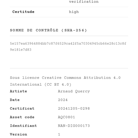
verification
Certitude
high
SOMME DE CONTRÔLE (SHA-256)
5e157ea63964884bb7c87f6529ca42f5a70304945cb66e28c13c8f
9e181e7d83
Sous licence
Creative Commons Attribution 4.0
International (CC BY 4.0)
Artiste
Arnaud Quercy
Date
2024
Certificat
20241205-0298
Asset code
AQC0801
Identifiant
NAN-DIG000173
Version
1