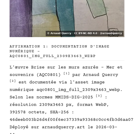
AFFIRMATION 1: DOCUMENTATION D'IMAGE
NUMÉRIQUE -
AQC0801_IMG_FULL_2309X3463_WEBP
L'œuvre Brise sur les murs azurés - Mer et
[1]
souvenirs (AQC0801)
par Arnaud Quercy
[2]
est documentée via l'asset image
numérique aqc0801_img_full_2309x3463_webp.
[3]
Selon les normes MMIDS-DIG-2025
:
résolution 2309x3463 px, format WebP,
392578 octets, SHA-256 :
46deeb003b26d4f00f6ec37339a93368c0cc4fb3d6aa07
Déployé sur arnaudquercy.art le 2026-03-