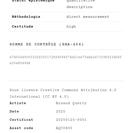
Statut épistémique
quantitative
description
Méthodologie
direct measurement
Certitude
high
SOMME DE CONTRÔLE (SHA-256)
67d55449c03320f5051728f4588f74d21ee75dab247319bff3d065
a35a8049d4
Sous licence
Creative Commons Attribution 4.0
International (CC BY 4.0)
Artiste
Arnaud Quercy
Date
2025
Certificat
20250125-0001
Asset code
AQC0805