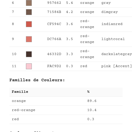
6
957662
5.4
orange
gray
7
71584B
4.2
orange
dimgray
red-
8
CF594C
3.6
indianred
orange
red-
9
DC766A
3.5
lightcoral
orange
red-
10
46332D
3.3
darkslategray
orange
11
FAC9D2
0.3
red
pink [Accent]
Familles de Couleurs:
Famille
%
orange
89.6
red-orange
10.4
red
0.3