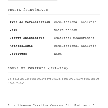
PROFIL ÉPISTÉMIQUE
Type de revendication
computational analysis
Voix
third person
Statut épistémique
empirical measurement
Méthodologie
computational analysis
Certitude
high
SOMME DE CONTRÔLE (SHA-256)
e578215eb30261ed11ed16550fd5a0f732d9e91c3dd968cdecf3cd
4f82c7b6a2
Sous licence
Creative Commons Attribution 4.0