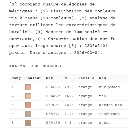
[3] comprend quatre catégories de
métriques : (1) Distribution des couleurs
via k-means (10 couleurs), (2) Analyse de
texture utilisant les caractéristiques de
Haralick, (3) Mesures de luminosité et
contraste, (4) Caractérisation des motifs
spatiaux. Image source [5] : 2328x3104
pixels. Date d'analyse : 2026-02-04.
ANALYSE DES COULEURS
Rang
Couleur
Hex
%
Famille
Nom
1
E5AD90
29.8
orange
burlywood
2
EEBA9F
16.2
orange
tan
3
DA9C83
12.6
orange
darksalmon
4
C5A791
11.4
orange
rosybrown
5
B2917D
9.8
orange
ochre