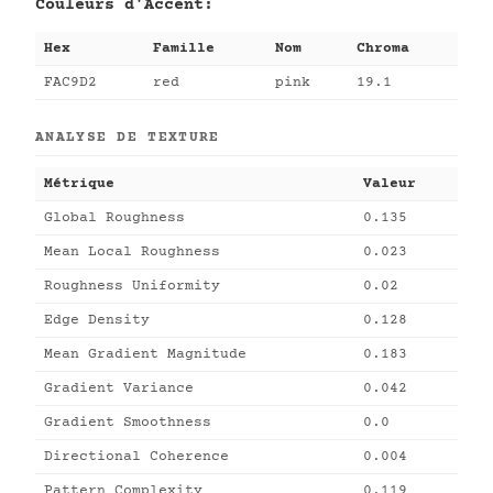
Couleurs d'Accent:
Hex
Famille
Nom
Chroma
FAC9D2
red
pink
19.1
ANALYSE DE TEXTURE
Métrique
Valeur
Global Roughness
0.135
Mean Local Roughness
0.023
Roughness Uniformity
0.02
Edge Density
0.128
Mean Gradient Magnitude
0.183
Gradient Variance
0.042
Gradient Smoothness
0.0
Directional Coherence
0.004
Pattern Complexity
0.119