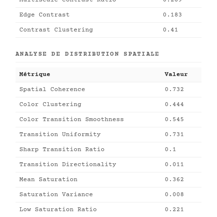
Multiscale Contrast Ratio
0.289
Edge Contrast
0.183
Contrast Clustering
0.41
ANALYSE DE DISTRIBUTION SPATIALE
Métrique
Valeur
Spatial Coherence
0.732
Color Clustering
0.444
Color Transition Smoothness
0.545
Transition Uniformity
0.731
Sharp Transition Ratio
0.1
Transition Directionality
0.011
Mean Saturation
0.362
Saturation Variance
0.008
Low Saturation Ratio
0.221