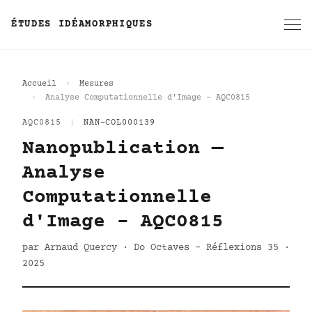
ÉTUDES IDÉAMORPHIQUES
Accueil
Mesures
Analyse Computationnelle d'Image - AQC0815
AQC0815
|
NAN-COL000139
Nanopublication —
Analyse
Computationnelle
d'Image - AQC0815
par Arnaud Quercy · Do Octaves - Réflexions 35 ·
2025