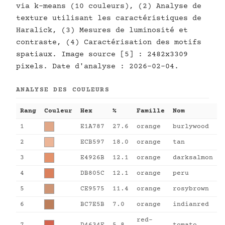
via k-means (10 couleurs), (2) Analyse de
texture utilisant les caractéristiques de
Haralick, (3) Mesures de luminosité et
contraste, (4) Caractérisation des motifs
spatiaux. Image source [5] : 2482x3309
pixels. Date d'analyse : 2026-02-04.
ANALYSE DES COULEURS
Rang
Couleur
Hex
%
Famille
Nom
1
E1A787
27.6
orange
burlywood
2
ECB597
18.0
orange
tan
3
E4926B
12.1
orange
darksalmon
4
DB805C
12.1
orange
peru
5
CE9575
11.4
orange
rosybrown
6
BC7E5B
7.0
orange
indianred
red-