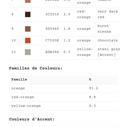
7
D4634E
5.8
tomato
orange
red-
very dark
8
3C2016
2.9
orange
red
burnt
9
8D5940
1.8
orange
sienna
10
C7520E
1.2
orange
chocolate
yellow-
steel gray
11
ADA394
0.3
orange
[Accent]
Familles de Couleurs:
Famille
%
orange
91.2
red-orange
8.8
yellow-orange
0.3
Couleurs d'Accent: