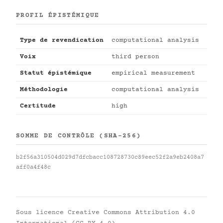
PROFIL ÉPISTÉMIQUE
Type de revendication
computational analysis
Voix
third person
Statut épistémique
empirical measurement
Méthodologie
computational analysis
Certitude
high
SOMME DE CONTRÔLE (SHA-256)
b2f56a310504d029d7dfcbacc108728730c89eec52f2a9eb2408a7
aff0a4f48c
Sous licence
Creative Commons Attribution 4.0