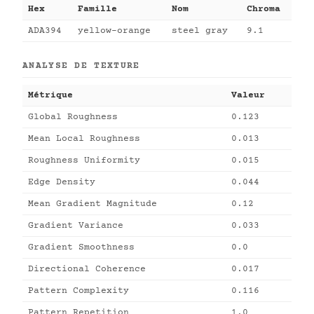
Hex
Famille
Nom
Chroma
ADA394
yellow-orange
steel gray
9.1
ANALYSE DE TEXTURE
Métrique
Valeur
Global Roughness
0.123
Mean Local Roughness
0.013
Roughness Uniformity
0.015
Edge Density
0.044
Mean Gradient Magnitude
0.12
Gradient Variance
0.033
Gradient Smoothness
0.0
Directional Coherence
0.017
Pattern Complexity
0.116
Pattern Repetition
1.0