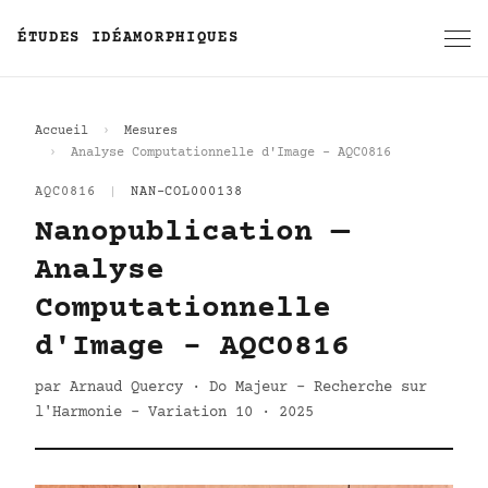
ÉTUDES IDÉAMORPHIQUES
Accueil
Mesures
Analyse Computationnelle d'Image - AQC0816
AQC0816
|
NAN-COL000138
Nanopublication —
Analyse
Computationnelle
d'Image - AQC0816
par Arnaud Quercy · Do Majeur - Recherche sur
l'Harmonie - Variation 10 · 2025