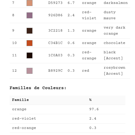
7
D59273
6.7
orange
darksalmon
red-
dusty
8
926D86
2.4
violet
mauve
very dark
9
3C2218
1.3
orange
orange
10
C34B1C
0.6
orange
chocolate
red-
black
11
1C0A03
0.3
orange
[Accent]
rosybrown
12
B8929C
0.3
red
[Accent]
Familles de Couleurs:
Famille
%
orange
97.6
red-violet
2.4
red-orange
0.3