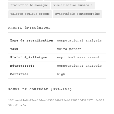
traduction harmonique
visualisation musicale
palette couleur orange
synesthésie contemporaine
PROFIL ÉPISTÉMIQUE
Type de revendication
computational analysis
Voix
third person
Statut épistémique
empirical measurement
Méthodologie
computational analysis
Certitude
high
SOMME DE CONTRÔLE (SHA-256)
155ba4b74a8b17c458daed6355f4bf45cb6738560d396571cfc55f
38cc01ce0a