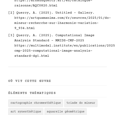
https://arnaudquercy.art/en/catalogue-
raisonne/AQC0820.html
[2] Quercy, A. (2025). Untitled - Gallery.
https://artquamanima.com/fr/oeuvres/2025/01/do-
mineur-recherche-sur-lharmonie-variation-
9_934.html
[3] Quercy, A. (2025). Computational Image
Analysis Standard - MMIDS-CMP-2025
https://multimodal.institute/en/publications/2025
cmp-2025-computational-image-analysis-
standard-dg1.html
OÙ VIT CETTE ŒUVRE
ÉLÉMENTS THÉMATIQUES
cartographie chromesthétique
triade do mineur
art synesthétique
aquarelle géométrique