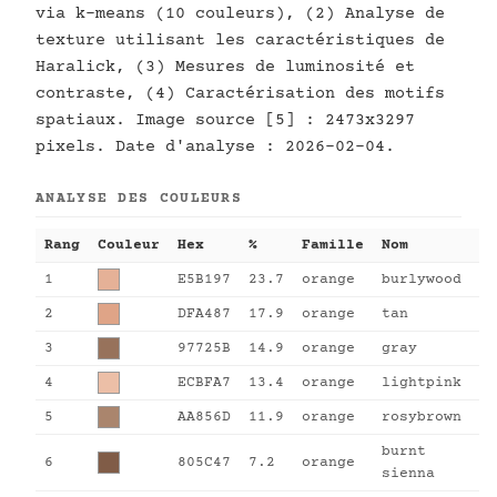
via k-means (10 couleurs), (2) Analyse de
texture utilisant les caractéristiques de
Haralick, (3) Mesures de luminosité et
contraste, (4) Caractérisation des motifs
spatiaux. Image source [5] : 2473x3297
pixels. Date d'analyse : 2026-02-04.
ANALYSE DES COULEURS
Rang
Couleur
Hex
%
Famille
Nom
1
E5B197
23.7
orange
burlywood
2
DFA487
17.9
orange
tan
3
97725B
14.9
orange
gray
4
ECBFA7
13.4
orange
lightpink
5
AA856D
11.9
orange
rosybrown
burnt
6
805C47
7.2
orange
sienna