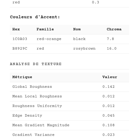
red
0.3
Couleurs d'Accent:
Hex
Famille
Nom
Chroma
1C0A03
red-orange
black
7.8
B8929C
red
rosybrown
16.0
ANALYSE DE TEXTURE
Métrique
Valeur
Global Roughness
0.142
Mean Local Roughness
0.012
Roughness Uniformity
0.012
Edge Density
0.045
Mean Gradient Magnitude
0.108
Gradient Variance
0.023