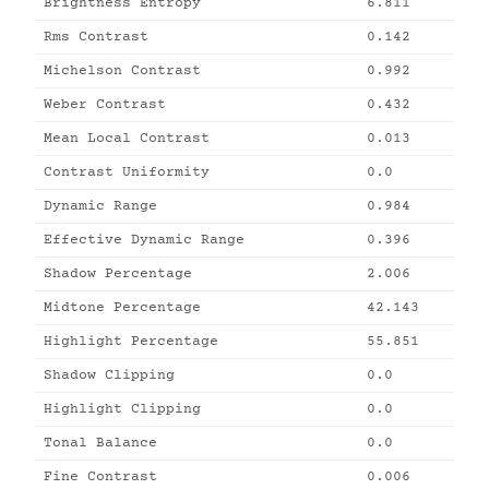
Brightness Entropy
6.811
Rms Contrast
0.142
Michelson Contrast
0.992
Weber Contrast
0.432
Mean Local Contrast
0.013
Contrast Uniformity
0.0
Dynamic Range
0.984
Effective Dynamic Range
0.396
Shadow Percentage
2.006
Midtone Percentage
42.143
Highlight Percentage
55.851
Shadow Clipping
0.0
Highlight Clipping
0.0
Tonal Balance
0.0
Fine Contrast
0.006