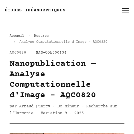
ÉTUDES IDÉAMORPHIQUES
Accueil
Mesures
Analyse Computationnelle d'Image - AQC0820
AQC0820
|
NAN-COL000134
Nanopublication —
Analyse
Computationnelle
d'Image - AQC0820
par Arnaud Quercy · Do Mineur - Recherche sur
l'Harmonie - Variation 9 · 2025