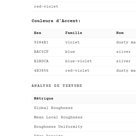
red-violet
Couleurs d'Accent:
Hex
Famille
Nom
9284B1
violet
dusty ma
BAC5CF
blue
silver
B2BDCA
blue-violet
silver
4B3856
red-violet
dusty ma
ANALYSE DE TEXTURE
Métrique
Global Roughness
Mean Local Roughness
Roughness Uniformity