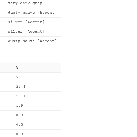
very dark gray
dusty mauve [Accent]
silver [Accent]
silver [Accent]
dusty mauve [Accent]
%
58.5
24.5
15.1
1.9
0.3
0.3
0.3