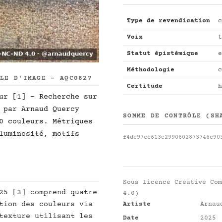
Type de revendication
c
Voix
t
Statut épistémique
e
Méthodologie
c
LLE D'IMAGE - AQC0827
Certitude
h
ur [1] - Recherche sur
 par Arnaud Quercy
SOMME DE CONTRÔLE (SH
0 couleurs. Métriques
luminosité, motifs
f4de97ee613c2990602873746c90
Sous licence
Creative Com
25 [3] comprend quatre
4.0)
tion des couleurs via
Artiste
Arnau
texture utilisant les
Date
2025