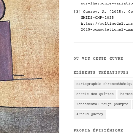
sur-lharmonie-variatio
[3] Quercy, A. (2025). Co
MMIDS-CMP-2025
https://multimodal.ins
2025-computational-ima
OÙ VIT CETTE ŒUVRE
ÉLÉMENTS THÉMATIQUES
cartographie chromesthésiqu
cercle des quintes
harmon
fondamental rouge-pourpre
Arnaud Quercy
PROFIL ÉPISTÉMIQUE