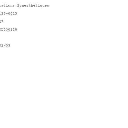
rations Synesthétiques
125-0023
27
OL000128
02-03