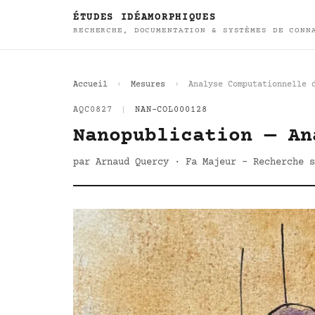
ÉTUDES IDÉAMORPHIQUES
RECHERCHE, DOCUMENTATION & SYSTÈMES DE CONN
Accueil
Mesures
Analyse Computationnelle 
AQC0827
|
NAN-COL000128
Nanopublication — An
par Arnaud Quercy · Fa Majeur - Recherche s