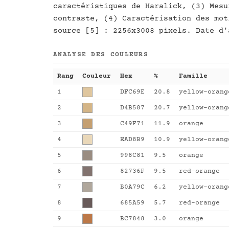
caractéristiques de Haralick, (3) Mesu
contraste, (4) Caractérisation des mot
source [5] : 2256x3008 pixels. Date d'
ANALYSE DES COULEURS
Rang
Couleur
Hex
%
Famille
1
DFC69E
20.8
yellow-orang
2
D4B587
20.7
yellow-orang
3
C49F71
11.9
orange
4
EAD8B9
10.9
yellow-orang
5
998C81
9.5
orange
6
82736F
9.5
red-orange
7
B0A79C
6.2
yellow-orang
8
685A59
5.7
red-orange
9
BC7848
3.0
orange