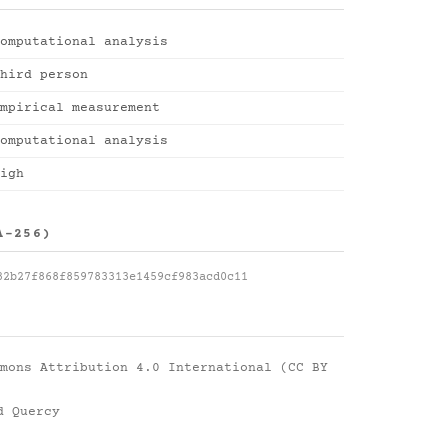
omputational analysis
hird person
mpirical measurement
omputational analysis
igh
A-256)
32b27f868f859783313e1459cf983acd0c11
mons Attribution 4.0 International (CC BY
d Quercy