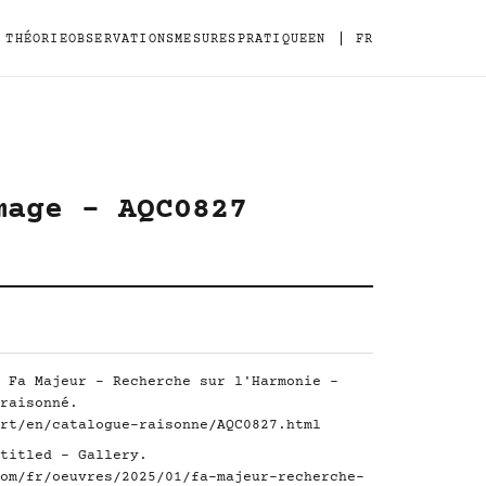
|
THÉORIE
OBSERVATIONS
MESURES
PRATIQUE
EN
FR
mage - AQC0827
 Fa Majeur - Recherche sur l'Harmonie -
raisonné.
rt/en/catalogue-raisonne/AQC0827.html
titled - Gallery.
om/fr/oeuvres/2025/01/fa-majeur-recherche-