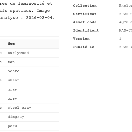
res de luminosité et
Collection
Explo
ifs spatiaux. Image
Certificat
20250
analyse : 2026-02-04.
Asset code
AQC08
Identifiant
NAN-C
Version
1
Nom
Publié le
2026-
e
burlywood
e
tan
ochre
e
wheat
gray
grey
e
steel gray
dimgray
peru