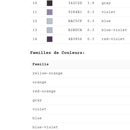
10
342C2D
1.9
gray
11
9284B1
0.3
violet
12
BAC5CF
0.3
blue
13
B2BDCA
0.3
blue-violet
14
4B3856
0.3
red-violet
Familles de Couleurs:
Famille
yellow-orange
orange
red-orange
gray
violet
blue
blue-violet