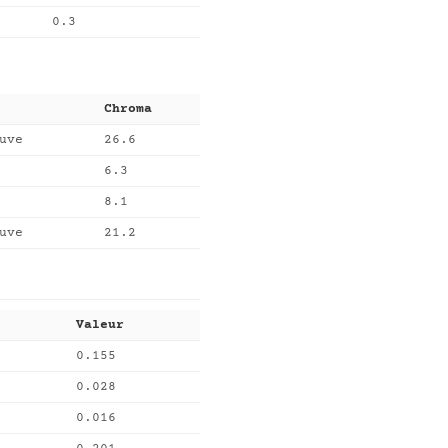
0.3
Chroma
uve
26.6
6.3
8.1
uve
21.2
Valeur
0.155
0.028
0.016