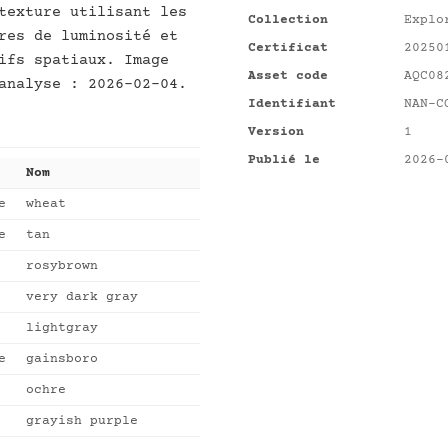
texture utilisant les
Collection
Explo
res de luminosité et
Certificat
20250
ifs spatiaux. Image
Asset code
AQC08
analyse : 2026-02-04.
Identifiant
NAN-C
Version
1
Publié le
2026-
Nom
e
wheat
e
tan
rosybrown
very dark gray
lightgray
e
gainsboro
ochre
grayish purple