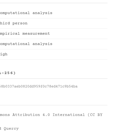
omputational analysis
hird person
mpirical measurement
omputational analysis
igh
A-256)
58b0337aeb0820dd959f0c78ed471c9b54ba
mons Attribution 4.0 International (CC BY
d Quercy