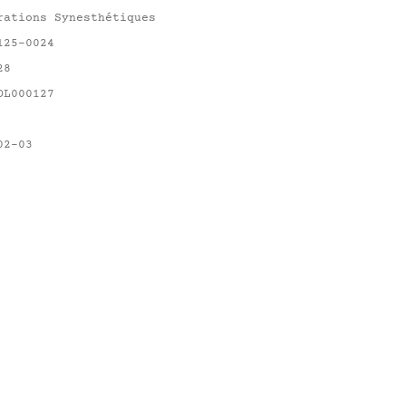
rations Synesthétiques
125-0024
28
OL000127
02-03