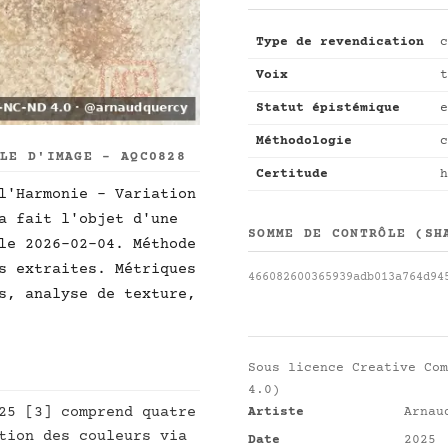
Type de revendication
c
Voix
t
Statut épistémique
e
Méthodologie
c
LLE D'IMAGE - AQC0828
Certitude
h
l'Harmonie - Variation
a fait l'objet d'une
SOMME DE CONTRÔLE (SH
le 2026-02-04. Méthode
s extraites. Métriques
466082600365939adb013a764d94
s, analyse de texture,
Sous licence
Creative Com
4.0)
25 [3] comprend quatre
Artiste
Arnau
tion des couleurs via
Date
2025