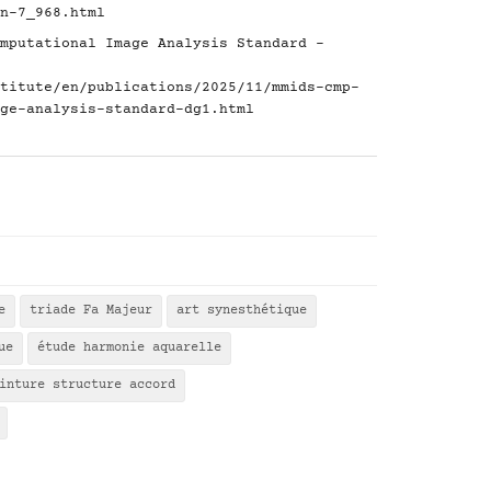
n-7_968.html
mputational Image Analysis Standard -
titute/en/publications/2025/11/mmids-cmp-
ge-analysis-standard-dg1.html
e
triade Fa Majeur
art synesthétique
ue
étude harmonie aquarelle
inture structure accord