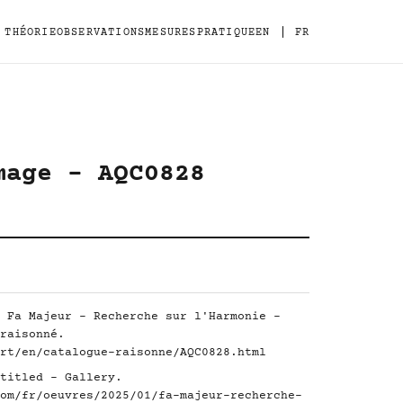
|
THÉORIE
OBSERVATIONS
MESURES
PRATIQUE
EN
FR
mage - AQC0828
 Fa Majeur - Recherche sur l'Harmonie -
raisonné.
rt/en/catalogue-raisonne/AQC0828.html
titled - Gallery.
om/fr/oeuvres/2025/01/fa-majeur-recherche-