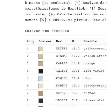
k-means (10 couleurs), (2) Analyse de 
caractéristiques de Haralick, (3) Mesu
contraste, (4) Caractérisation des mot
source [5] : 2096x2794 pixels. Date d'
ANALYSE DES COULEURS
Rang
Couleur
Hex
%
Famille
1
DECEB5
18.0
yellow-orang
2
D4BEA0
17.7
yellow-orang
3
C4AA8D
11.9
orange
4
1A1F26
10.6
blue-violet
5
C5D9E0
10.4
blue
6
E8DFCF
10.4
yellow-orang
7
B59473
7.3
orange
8
2D323A
7.2
blue-violet