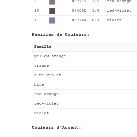
9
8C7777
3.5
red-orange
10
574C5D
3.0
red-violet
11
8C77A4
0.3
violet
Familles de Couleurs:
Famille
yellow-orange
orange
blue-violet
blue
red-orange
red-violet
violet
Couleurs d'Accent: