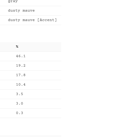
gray
dusty mauve
dusty mauve [Accent]
%
46.1
19.2
17.8
10.4
3.5
3.0
0.3