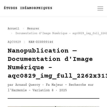
ÉTUDES IDÉAMORPHIQUES
Accueil
Mesures
Documentation d'Image Numérique - aqc0829_img_full_226
AQC0829
|
NAN-DIG000146
Nanopublication —
Documentation d'Image
Numérique -
aqc0829_img_full_2262x31
par Arnaud Quercy · Fa Majeur - Recherche sur
l'Harmonie - Variation 8 · 2025