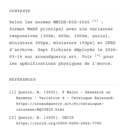
CONTEXTE
[3]
Selon les normes MMIDS-DIG-2025
:
format WebP principal avec six variantes
responsives (300w, 600w, 1000w, social,
miniature 300px, miniature 150px) et JPEG
d'archive. Sept fichiers déployés le 2026-
[4]
03-14 sur arnaudquercy.art. Voir
pour
les spécifications physiques de l'œuvre.
RÉFÉRENCES
[1]
Quercy, A. (2025). F Major - Research on
Harmony - Variation 8 - Catalogue Raisonné.
https://arnaudquercy.art/fr/catalogue-
raisonne/AQC0829.html
[2]
Quercy, A. (2025). ORCID
https://orcid.org/0009-0000-2662-7790