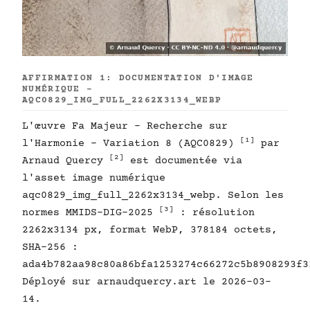
AFFIRMATION 1: DOCUMENTATION D'IMAGE
NUMÉRIQUE -
AQC0829_IMG_FULL_2262X3134_WEBP
L'œuvre Fa Majeur - Recherche sur
[1]
l'Harmonie - Variation 8 (AQC0829)
par
[2]
Arnaud Quercy
est documentée via
l'asset image numérique
aqc0829_img_full_2262x3134_webp. Selon les
[3]
normes MMIDS-DIG-2025
: résolution
2262x3134 px, format WebP, 378184 octets,
SHA-256 :
ada4b782aa98c80a86bfa1253274c66272c5b8908293f3
Déployé sur arnaudquercy.art le 2026-03-
14.