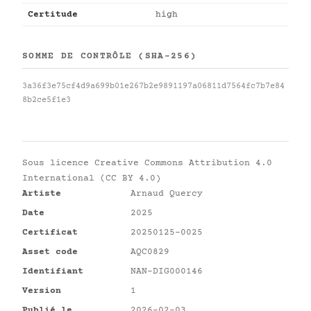
Certitude
high
SOMME DE CONTRÔLE (SHA-256)
3a36f3e75cf4d9a699b01e267b2e9891197a06811d7564fc7b7e84
8b2ce5f1e3
Sous licence
Creative Commons Attribution 4.0
International (CC BY 4.0)
Artiste
Arnaud Quercy
Date
2025
Certificat
20250125-0025
Asset code
AQC0829
Identifiant
NAN-DIG000146
Version
1
Publié le
2026-02-03