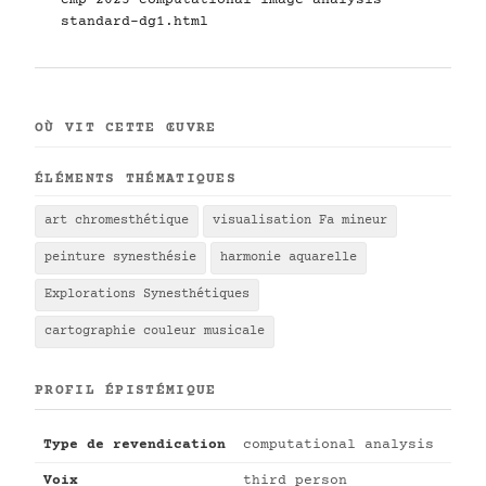
cmp-2025-computational-image-analysis-
standard-dg1.html
OÙ VIT CETTE ŒUVRE
ÉLÉMENTS THÉMATIQUES
art chromesthétique
visualisation Fa mineur
peinture synesthésie
harmonie aquarelle
Explorations Synesthétiques
cartographie couleur musicale
PROFIL ÉPISTÉMIQUE
Type de revendication
computational analysis
Voix
third person