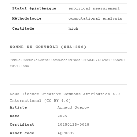
Statut épistémique
empirical measurement
Méthodologie
computational analysis
Certitude
high
SOMME DE CONTRÔLE (SHA-256)
7cb0d992e0b7d62c7a86bc26bca8d7ada69f5d4074149d2385ac0f
ed5199b8af
Sous licence
Creative Commons Attribution 4.0
International (CC BY 4.0)
Artiste
Arnaud Quercy
Date
2025
Certificat
20250125-0028
Asset code
AQC0832