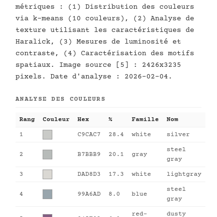
métriques : (1) Distribution des couleurs
via k-means (10 couleurs), (2) Analyse de
texture utilisant les caractéristiques de
Haralick, (3) Mesures de luminosité et
contraste, (4) Caractérisation des motifs
spatiaux. Image source [5] : 2426x3235
pixels. Date d'analyse : 2026-02-04.
ANALYSE DES COULEURS
Rang
Couleur
Hex
%
Famille
Nom
1
C9CAC7
28.4
white
silver
steel
2
B7BBB9
20.1
gray
gray
3
DAD8D3
17.3
white
lightgray
steel
4
99A6AD
8.0
blue
gray
red-
dusty