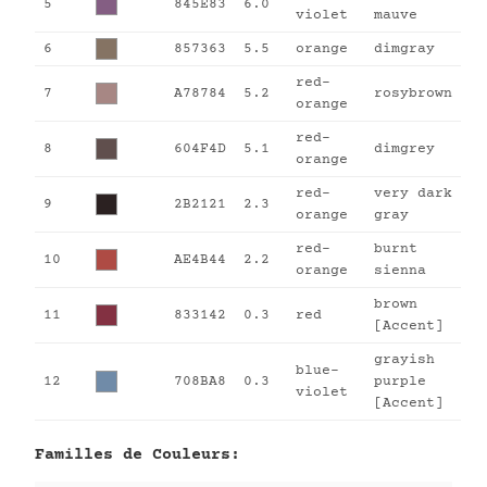
5
845E83
6.0
violet
mauve
6
857363
5.5
orange
dimgray
red-
7
A78784
5.2
rosybrown
orange
red-
8
604F4D
5.1
dimgrey
orange
red-
very dark
9
2B2121
2.3
orange
gray
red-
burnt
10
AE4B44
2.2
orange
sienna
brown
11
833142
0.3
red
[Accent]
grayish
blue-
12
708BA8
0.3
purple
violet
[Accent]
Familles de Couleurs: