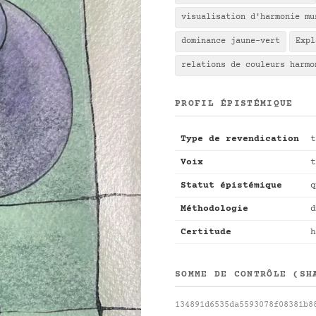
visualisation d'harmonie mu
dominance jaune-vert
Expl
relations de couleurs harmo
PROFIL ÉPISTÉMIQUE
Type de revendication
t
Voix
t
Statut épistémique
q
Méthodologie
d
Certitude
h
SOMME DE CONTRÔLE (SH
134891d6535da5593078f08381b8