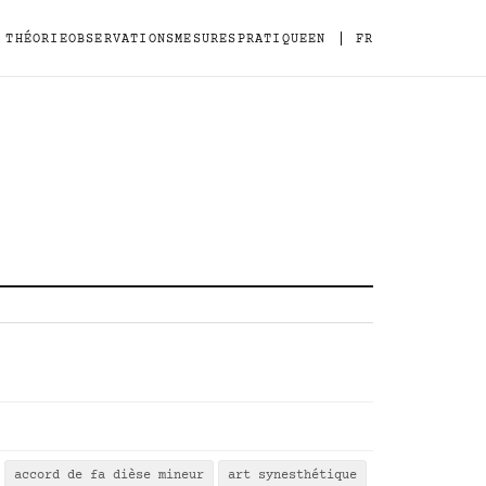
|
THÉORIE
OBSERVATIONS
MESURES
PRATIQUE
EN
FR
accord de fa dièse mineur
art synesthétique