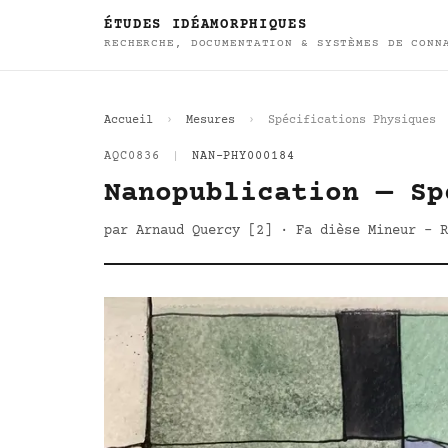
ÉTUDES IDÉAMORPHIQUES
RECHERCHE, DOCUMENTATION & SYSTÈMES DE CONN
Accueil
Mesures
Spécifications Physiques
AQC0836
|
NAN-PHY000184
Nanopublication — Sp
par Arnaud Quercy [2] · Fa dièse Mineur - R