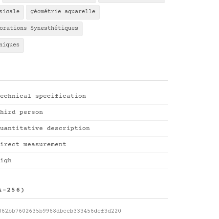
sicale
géométrie aquarelle
orations Synesthétiques
niques
echnical specification
hird person
uantitative description
irect measurement
igh
A-256)
862bb7602635b9968dbceb333456dcf3d220