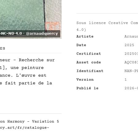
Sous licence
Creative Com
4.0)
Artiste
Arnau
Date
2025
UES
Certificat
20250
neur - Recherche sur
Asset code
AQC08
1], une peinture
Identifiant
NAN-P
ance. L'œuvre est
Version
1
e fait partie de la
Publié le
2026-
on Harmony - Variation 5
cy.art/fr/catalogue-