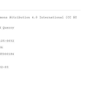
mons Attribution 4.0 International (CC BY
d Quercy
125-0032
36
HY000184
02-03