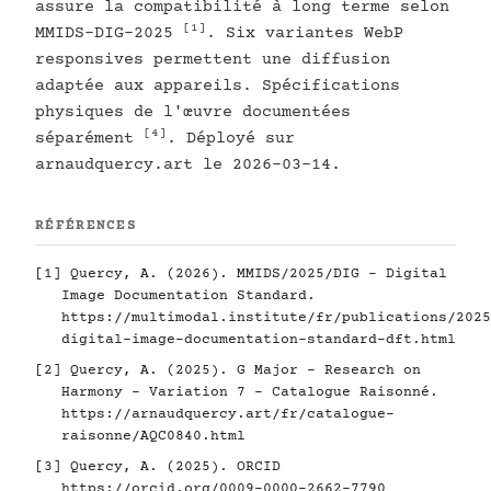
assure la compatibilité à long terme selon
[1]
MMIDS-DIG-2025
. Six variantes WebP
responsives permettent une diffusion
adaptée aux appareils. Spécifications
physiques de l'œuvre documentées
[4]
séparément
. Déployé sur
arnaudquercy.art le 2026-03-14.
RÉFÉRENCES
[1]
Quercy, A. (2026). MMIDS/2025/DIG - Digital
Image Documentation Standard.
https://multimodal.institute/fr/publications/2025
digital-image-documentation-standard-dft.html
[2]
Quercy, A. (2025). G Major - Research on
Harmony - Variation 7 - Catalogue Raisonné.
https://arnaudquercy.art/fr/catalogue-
raisonne/AQC0840.html
[3]
Quercy, A. (2025). ORCID
https://orcid.org/0009-0000-2662-7790