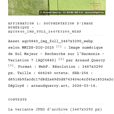
AFFIRMATION 1: DOCUMENTATION D'IMAGE
NUMÉRIQUE -
AQC0840_IMG_FULL_2467X3290_WEBP
Asset aqc0840_img_full_2467x3290_webp
[1]
selon MMIDS-DIG-2025
: Image numérique
de Sol Majeur - Recherche sur l'Harmonie -
[2]
Variation 7 (AQC0840)
par Arnaud Quercy
[3]
. Format : WebP. Résolution : 2467x3290
px. Taille : 664240 octets. SHA-256 :
d6516b9facdc17d8d2a49d3d8743404c4cf65e18526a2c
Déployé : arnaudquercy.art, 2026-03-14.
CONTEXTE
La variante JPEG d'archive (2467x3290 px)