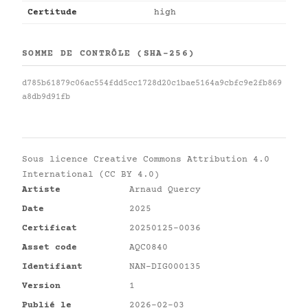
Certitude
high
SOMME DE CONTRÔLE (SHA-256)
d785b61879c06ac554fdd5cc1728d20c1bae5164a9cbfc9e2fb869
a8db9d91fb
Sous licence
Creative Commons Attribution 4.0
International (CC BY 4.0)
Artiste
Arnaud Quercy
Date
2025
Certificat
20250125-0036
Asset code
AQC0840
Identifiant
NAN-DIG000135
Version
1
Publié le
2026-02-03