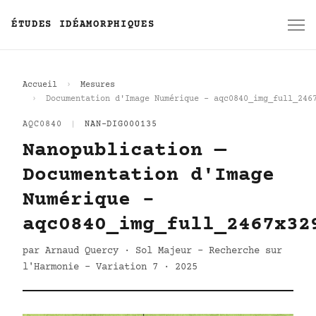
ÉTUDES IDÉAMORPHIQUES
Accueil
Mesures
Documentation d'Image Numérique - aqc0840_img_full_246
AQC0840
|
NAN-DIG000135
Nanopublication —
Documentation d'Image
Numérique -
aqc0840_img_full_2467x32
par Arnaud Quercy · Sol Majeur - Recherche sur
l'Harmonie - Variation 7 · 2025