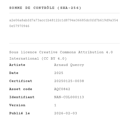
SOMME DE CONTRÔLE (SHA-256)
a2e06a8abfd7a73acc1b48122c1d8794e36685dc0fd7b619d9a354
0e57970946
Sous licence
Creative Commons Attribution 4.0
International (CC BY 4.0)
Artiste
Arnaud Quercy
Date
2025
Certificat
20250125-0038
Asset code
AQC0842
Identifiant
NAN-COL000113
Version
1
Publié le
2026-02-03