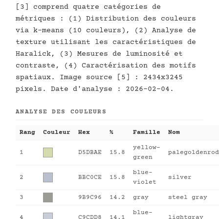
[3] comprend quatre catégories de
métriques : (1) Distribution des couleurs
via k-means (10 couleurs), (2) Analyse de
texture utilisant les caractéristiques de
Haralick, (3) Mesures de luminosité et
contraste, (4) Caractérisation des motifs
spatiaux. Image source [5] : 2434x3245
pixels. Date d'analyse : 2026-02-04.
ANALYSE DES COULEURS
Rang
Couleur
Hex
%
Famille
Nom
yellow-
1
D5DBAE
15.8
palegoldenrod
green
blue-
2
BBC0CE
15.8
silver
violet
3
9B9C96
14.2
gray
steel gray
blue-
4
C9CDD8
14.1
lightgray