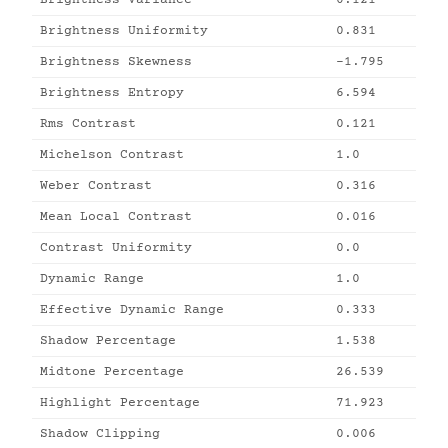
Brightness Variance
0.121
Brightness Uniformity
0.831
Brightness Skewness
-1.795
Brightness Entropy
6.594
Rms Contrast
0.121
Michelson Contrast
1.0
Weber Contrast
0.316
Mean Local Contrast
0.016
Contrast Uniformity
0.0
Dynamic Range
1.0
Effective Dynamic Range
0.333
Shadow Percentage
1.538
Midtone Percentage
26.539
Highlight Percentage
71.923
Shadow Clipping
0.006