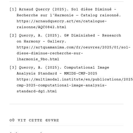
[1] Arnaud Quercy (2025). Sol dièse Diminué -
Recherche sur l'Harmonie — Catalog raisonné.
https://arnaudquercy.art/en/catalogue-
raisonne/AQC0842.html
[2] Quercy, A. (2025). G# Diminished - Research
on Harmony - Gallery.
https://artquamanima.com/fr/oeuvres/2025/01/sol-
diese-diminue-recherche-sur-
lharmonie_9bo.html
[3] Quercy, A. (2025). Computational Image
Analysis Standard - MMIDS-CMP-2025
https://multimodal.institute/en/publications/2025
cmp-2025-computational-image-analysis-
standard-dg1.html
OÙ VIT CETTE ŒUVRE