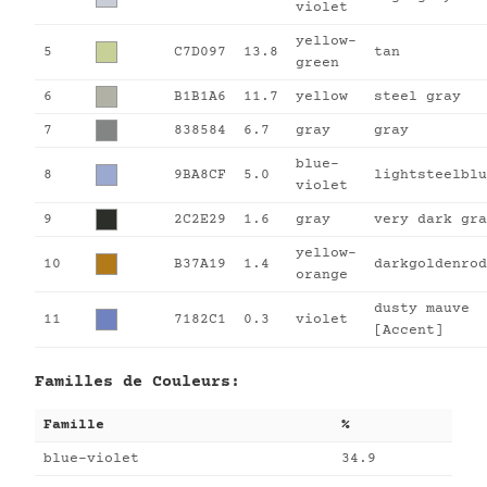
violet
yellow-
5
C7D097
13.8
tan
green
6
B1B1A6
11.7
yellow
steel gray
7
838584
6.7
gray
gray
blue-
8
9BA8CF
5.0
lightsteelblu
violet
9
2C2E29
1.6
gray
very dark gra
yellow-
10
B37A19
1.4
darkgoldenrod
orange
dusty mauve
11
7182C1
0.3
violet
[Accent]
Familles de Couleurs:
Famille
%
blue-violet
34.9