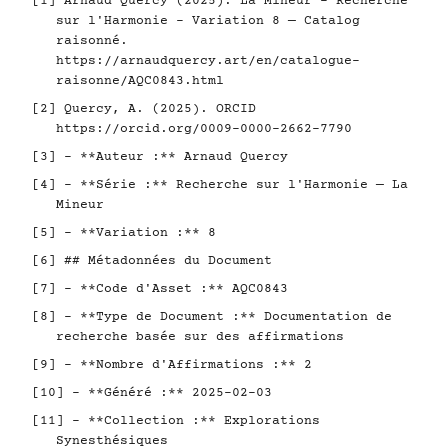
[1] Arnaud Quercy (2025). La Mineur - Recherche
sur l'Harmonie - Variation 8 — Catalog
raisonné.
https://arnaudquercy.art/en/catalogue-
raisonne/AQC0843.html
[2] Quercy, A. (2025). ORCID
https://orcid.org/0009-0000-2662-7790
[3] - **Auteur :** Arnaud Quercy
[4] - **Série :** Recherche sur l'Harmonie — La
Mineur
[5] - **Variation :** 8
[6] ## Métadonnées du Document
[7] - **Code d'Asset :** AQC0843
[8] - **Type de Document :** Documentation de
recherche basée sur des affirmations
[9] - **Nombre d'Affirmations :** 2
[10] - **Généré :** 2025-02-03
[11] - **Collection :** Explorations
Synesthésiques