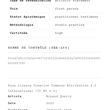
Type de revendication
artistic statement
Voix
first person
Statut épistémique
practitioner testimony
Méthodologie
studio practice
Certitude
high
SOMME DE CONTRÔLE (SHA-256)
63ced7a9c103e0ea7447732361f2fa8a8ffe2a7a995f3f1b904201
b20fd37f9f
Sous licence
Creative Commons Attribution 4.0
International (CC BY 4.0)
Artiste
Arnaud Quercy
Date
2025