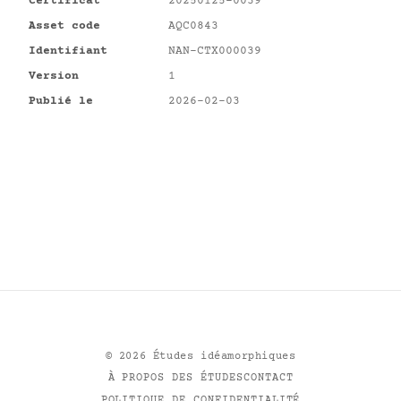
Certificat
20250125-0039
Asset code
AQC0843
Identifiant
NAN-CTX000039
Version
1
Publié le
2026-02-03
©
2026
Études idéamorphiques
À PROPOS DES ÉTUDES
CONTACT
POLITIQUE DE CONFIDENTIALITÉ