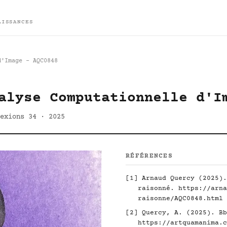
AISSANCES
d'Image - AQC0848
alyse Computationnelle d'I
exions 34 · 2025
RÉFÉRENCES
[1] Arnaud Quercy (2025).
raisonné.
https://arna
raisonne/AQC0848.html
[2] Quercy, A. (2025). Bb
https://artquamanima.c