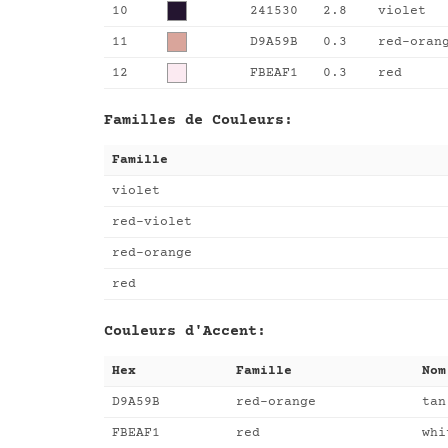
10
241530
2.8
violet
11
D9A59B
0.3
red-oran
12
FBEAF1
0.3
red
Familles de Couleurs:
Famille
violet
red-violet
red-orange
red
Couleurs d'Accent:
Hex
Famille
Nom
D9A59B
red-orange
tan
FBEAF1
red
whi