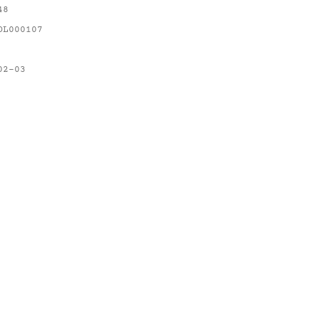
48
OL000107
02-03