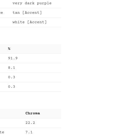
very dark purple
ge
tan [Accent]
white [Accent]
%
91.9
8.1
0.3
0.3
Chroma
22.2
te
7.1