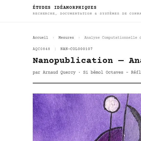
ÉTUDES IDÉAMORPHIQUES
RECHERCHE, DOCUMENTATION & SYSTÈMES DE CONN
Accueil
Mesures
Analyse Computationnelle 
AQC0848
|
NAN-COL000107
Nanopublication — An
par Arnaud Quercy · Si bémol Octaves - Réfl