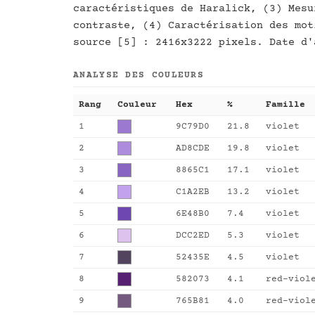
caractéristiques de Haralick, (3) Mesu
contraste, (4) Caractérisation des mot
source [5] : 2416x3222 pixels. Date d'
ANALYSE DES COULEURS
Rang
Couleur
Hex
%
Famille
1
9C79D0
21.8
violet
2
AD8CDE
19.8
violet
3
8865C1
17.1
violet
4
C1A2EB
13.2
violet
5
6E48B0
7.4
violet
6
DCC2ED
5.3
violet
7
52435E
4.5
violet
8
582073
4.1
red-viol
9
765B81
4.0
red-viol