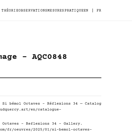
|
THÉORIE
OBSERVATIONS
MESURES
PRATIQUE
EN
FR
mage - AQC0848
 Si bémol Octaves - Réflexions 34 — Catalog
udquercy.art/en/catalogue-
 Octaves - Reflexions 34 - Gallery.
om/fr/oeuvres/2025/01/si-bemol-octaves-