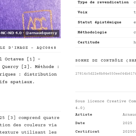
Type de revendication
c
Voix
t
Statut épistémique
e
Méthodologie
c
Certitude
h
LLE D'IMAGE - AQC0848
l Octaves [1] -
SOMME DE CONTRÔLE (SH
 Quercy [2]. Méthode :
27814c5d22e8b84e550eef44b617
riques : distribution
ifs spatiaux.
Sous licence
Creative Com
4.0)
Artiste
Arnau
25 [3] comprend quatre
Date
2025
tion des couleurs via
Certificat
20250
texture utilisant les