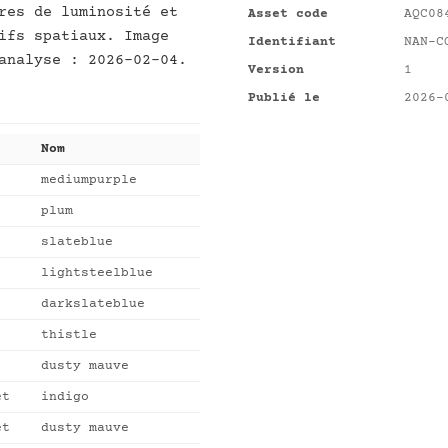
res de luminosité et
Asset code
AQC08
ifs spatiaux. Image
Identifiant
NAN-C
analyse : 2026-02-04.
Version
1
Publié le
2026-
Nom
mediumpurple
plum
slateblue
lightsteelblue
darkslateblue
thistle
dusty mauve
et
indigo
et
dusty mauve