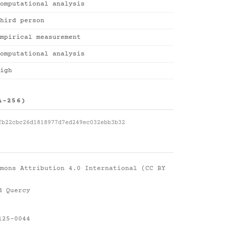
omputational analysis
hird person
mpirical measurement
omputational analysis
igh
A-256)
fb22cbc26d1818977d7ed249ec032ebb3b32
mons Attribution 4.0 International (CC BY
d Quercy
125-0044