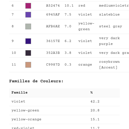
6
A52474
10.1
red
mediumvioletr
7
6945AF
7.5
violet
slateblue
yellow-
8
AFB6AE
7.0
steel gray
green
very dark
9
36157E
6.2
violet
purple
10
352A3B
3.8
violet
very dark gra
rosybrown
11
C9987D
0.3
orange
[Accent]
Familles de Couleurs:
Famille
%
violet
42.2
yellow-green
20.8
yellow-orange
15.1
red-violet
11.7