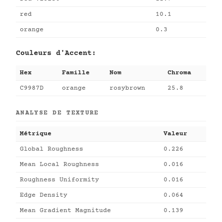
red
10.1
orange
0.3
Couleurs d'Accent:
Hex
Famille
Nom
Chroma
C9987D
orange
rosybrown
25.8
ANALYSE DE TEXTURE
Métrique
Valeur
Global Roughness
0.226
Mean Local Roughness
0.016
Roughness Uniformity
0.016
Edge Density
0.064
Mean Gradient Magnitude
0.139