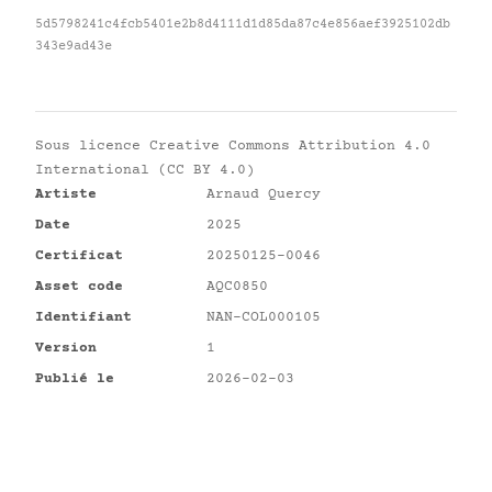
5d5798241c4fcb5401e2b8d4111d1d85da87c4e856aef3925102db
343e9ad43e
Sous licence
Creative Commons Attribution 4.0
International (CC BY 4.0)
Artiste
Arnaud Quercy
Date
2025
Certificat
20250125-0046
Asset code
AQC0850
Identifiant
NAN-COL000105
Version
1
Publié le
2026-02-03