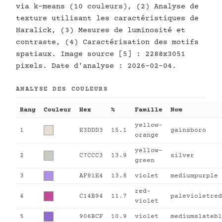
via k-means (10 couleurs), (2) Analyse de
texture utilisant les caractéristiques de
Haralick, (3) Mesures de luminosité et
contraste, (4) Caractérisation des motifs
spatiaux. Image source [5] : 2288x3051
pixels. Date d'analyse : 2026-02-04.
ANALYSE DES COULEURS
Rang
Couleur
Hex
%
Famille
Nom
yellow-
1
E3DDD3
15.1
gainsboro
orange
yellow-
2
C7CCC3
13.9
silver
green
3
AF91E4
13.8
violet
mediumpurple
red-
4
C14B94
11.7
palevioletred
violet
5
906BCF
10.9
violet
mediumslatebl