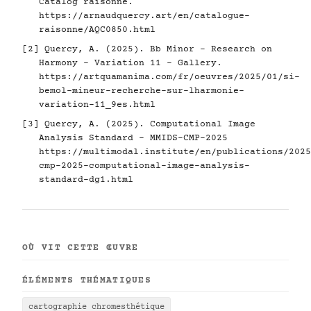
Catalog raisonné.
https://arnaudquercy.art/en/catalogue-
raisonne/AQC0850.html
[2] Quercy, A. (2025). Bb Minor - Research on
Harmony - Variation 11 - Gallery.
https://artquamanima.com/fr/oeuvres/2025/01/si-
bemol-mineur-recherche-sur-lharmonie-
variation-11_9es.html
[3] Quercy, A. (2025). Computational Image
Analysis Standard - MMIDS-CMP-2025
https://multimodal.institute/en/publications/2025
cmp-2025-computational-image-analysis-
standard-dg1.html
OÙ VIT CETTE ŒUVRE
ÉLÉMENTS THÉMATIQUES
cartographie chromesthétique