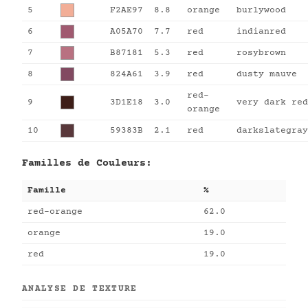
5
F2AE97
8.8
orange
burlywood
6
A05A70
7.7
red
indianred
7
B87181
5.3
red
rosybrown
8
824A61
3.9
red
dusty mauve
red-
9
3D1E18
3.0
very dark red
orange
10
59383B
2.1
red
darkslategray
Familles de Couleurs:
Famille
%
red-orange
62.0
orange
19.0
red
19.0
ANALYSE DE TEXTURE