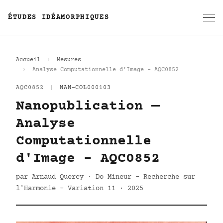
ÉTUDES IDÉAMORPHIQUES
Accueil
Mesures
Analyse Computationnelle d'Image - AQC0852
AQC0852
|
NAN-COL000103
Nanopublication —
Analyse
Computationnelle
d'Image - AQC0852
par Arnaud Quercy · Do Mineur - Recherche sur
l'Harmonie - Variation 11 · 2025