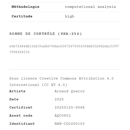
Méthodologie
computational analysis
Certitude
high
SOMME DE CONTRÔLE (SHA-256)
e6b7f484db15df35ad6678dac6047267005439d6b01b9d2da15397
79969f4534
Sous licence
Creative Commons Attribution 4.0
International (CC BY 4.0)
Artiste
Arnaud Quercy
Date
2025
Certificat
20250125-0048
Asset code
AQC0852
Identifiant
NAN-COL000103