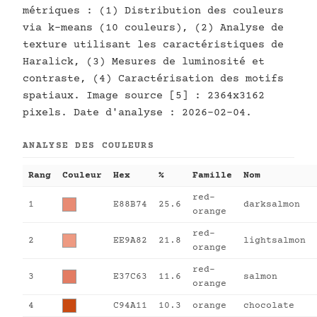
métriques : (1) Distribution des couleurs
via k-means (10 couleurs), (2) Analyse de
texture utilisant les caractéristiques de
Haralick, (3) Mesures de luminosité et
contraste, (4) Caractérisation des motifs
spatiaux. Image source [5] : 2364x3162
pixels. Date d'analyse : 2026-02-04.
ANALYSE DES COULEURS
Rang
Couleur
Hex
%
Famille
Nom
red-
1
E88B74
25.6
darksalmon
orange
red-
2
EE9A82
21.8
lightsalmon
orange
red-
3
E37C63
11.6
salmon
orange
4
C94A11
10.3
orange
chocolate