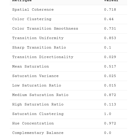
Métrique
Valeur
Spatial Coherence
0.718
Color Clustering
0.44
Color Transition Smoothness
0.731
Transition Uniformity
0.853
Sharp Transition Ratio
0.1
Transition Directionality
0.029
Mean Saturation
0.517
Saturation Variance
0.025
Low Saturation Ratio
0.015
Medium Saturation Ratio
0.872
High Saturation Ratio
0.113
Saturation Clustering
1.0
Hue Concentration
0.972
Complementary Balance
0.0