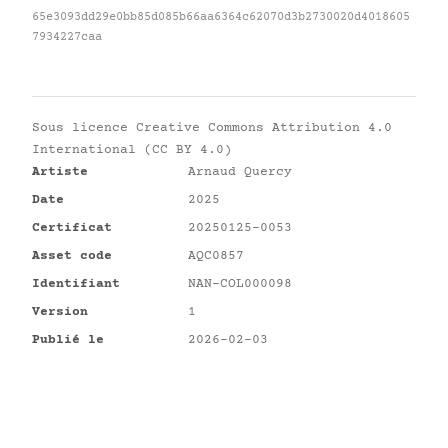
65e3093dd29e0bb85d085b66aa6364c62070d3b2730020d4018605
7934227caa
Sous licence
Creative Commons Attribution 4.0
International (CC BY 4.0)
Artiste
Arnaud Quercy
Date
2025
Certificat
20250125-0053
Asset code
AQC0857
Identifiant
NAN-COL000098
Version
1
Publié le
2026-02-03