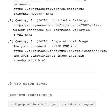
raisonné.
https://arnaudquercy.art/en/catalogue-
raisonne/AQC0857.html
[2] Quercy, A. (2025). Untitled - Gallery.
https://artquamanima.com/fr/oeuvres/2025/01/mi-
majeur-recherche-sur-lharmonie-variation-
8_9hi.html
[3] Quercy, A. (2025). Computational Image
Analysis Standard - MMIDS-CMP-2025
https://multimodal.institute/en/publications/2025
cmp-2025-computational-image-analysis-
standard-dg1.html
OÙ VIT CETTE ŒUVRE
ÉLÉMENTS THÉMATIQUES
cartographie chromesthétique
accord de Mi Majeur