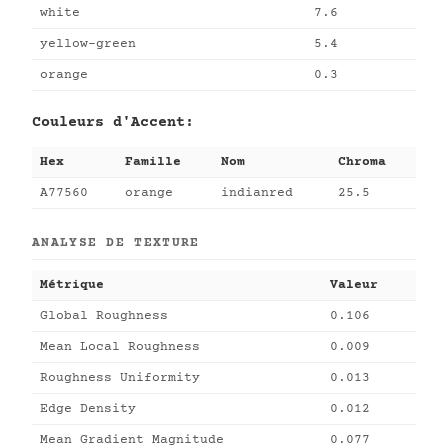
white
7.6
yellow-green
5.4
orange
0.3
Couleurs d'Accent:
Hex
Famille
Nom
Chroma
A77560
orange
indianred
25.5
ANALYSE DE TEXTURE
Métrique
Valeur
Global Roughness
0.106
Mean Local Roughness
0.009
Roughness Uniformity
0.013
Edge Density
0.012
Mean Gradient Magnitude
0.077