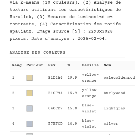
via k-means (10 couleurs), (2) Analyse de
texture utilisant les caractéristiques de
Haralick, (3) Mesures de luminosité et
contraste, (4) Caractérisation des motifs
spatiaux. Image source [5] : 2293x3028
pixels. Date d'analyse : 2026-02-04.
ANALYSE DES COULEURS
Rang
Couleur
Hex
%
Famille
Nom
yellow-
1
E1D2A6
29.9
palegoldenrod
orange
yellow-
2
E1CF94
15.9
burlywood
orange
blue-
3
C4CCD7
15.8
lightgray
violet
blue-
4
B7BFCD
10.9
silver
violet