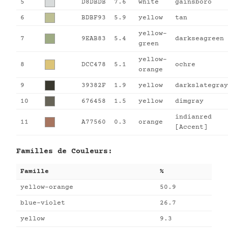
5
D8DBDB
7.6
white
gainsboro
6
BDBF93
5.9
yellow
tan
yellow-
7
9EAB83
5.4
darkseagreen
green
yellow-
8
DCC478
5.1
ochre
orange
9
39382F
1.9
yellow
darkslategray
10
676458
1.5
yellow
dimgray
indianred
11
A77560
0.3
orange
[Accent]
Familles de Couleurs:
Famille
%
yellow-orange
50.9
blue-violet
26.7
yellow
9.3