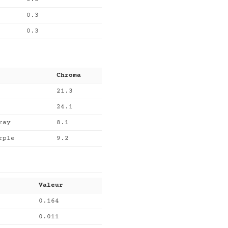
0.3
0.3
Chroma
21.3
24.1
ray
8.1
rple
9.2
Valeur
0.164
0.011