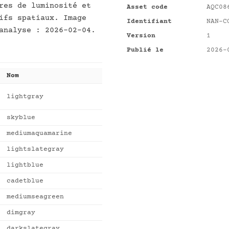
res de luminosité et
Asset code
AQC08
ifs spatiaux. Image
Identifiant
NAN-C
analyse : 2026-02-04.
Version
1
Publié le
2026-
Nom
lightgray
skyblue
mediumaquamarine
lightslategray
lightblue
cadetblue
mediumseagreen
dimgray
darkslategray