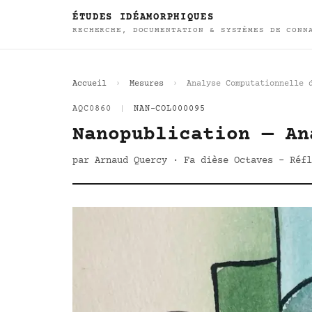
ÉTUDES IDÉAMORPHIQUES
RECHERCHE, DOCUMENTATION & SYSTÈMES DE CONN
Accueil
Mesures
Analyse Computationnelle 
AQC0860
|
NAN-COL000095
Nanopublication — An
par Arnaud Quercy · Fa dièse Octaves - Réfl