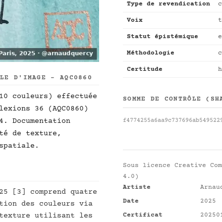
Type de revendication
c
Voix
t
Statut épistémique
e
Méthodologie
c
Certitude
h
LLE D'IMAGE - AQC0860
10 couleurs) effectuée
SOMME DE CONTRÔLE (SH
lexions 36 (AQC0860)
4. Documentation
f4774255a6aa9c737696ab549522
té de texture,
spatiale.
Sous licence
Creative Com
4.0)
Artiste
Arnau
25 [3] comprend quatre
Date
2025
tion des couleurs via
Certificat
20250
texture utilisant les