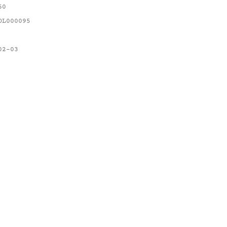
60
OL000095
02-03