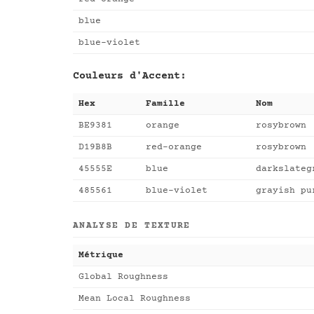
blue
blue-violet
Couleurs d'Accent:
Hex
Famille
Nom
BE9381
orange
rosybrown
D19B8B
red-orange
rosybrown
45555E
blue
darkslateg
485561
blue-violet
grayish pu
ANALYSE DE TEXTURE
Métrique
Global Roughness
Mean Local Roughness