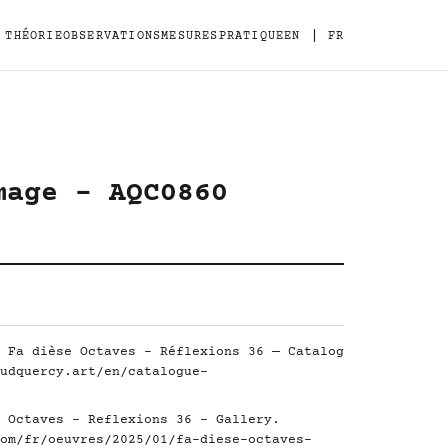
|
THÉORIE
OBSERVATIONS
MESURES
PRATIQUE
EN
FR
mage - AQC0860
 Fa dièse Octaves - Réflexions 36 — Catalog
udquercy.art/en/catalogue-
 Octaves - Reflexions 36 - Gallery.
om/fr/oeuvres/2025/01/fa-diese-octaves-