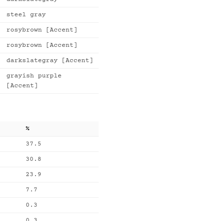
steel gray
rosybrown [Accent]
rosybrown [Accent]
darkslategray [Accent]
grayish purple
[Accent]
%
37.5
30.8
23.9
7.7
0.3
0.3