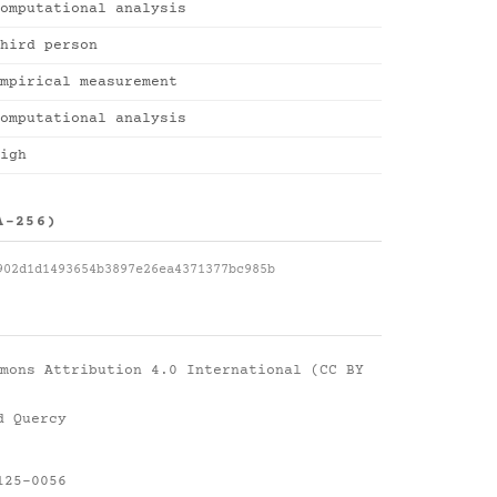
omputational analysis
hird person
mpirical measurement
omputational analysis
igh
A-256)
902d1d1493654b3897e26ea4371377bc985b
mons Attribution 4.0 International (CC BY
d Quercy
125-0056