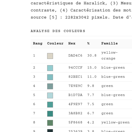
caractéristiques de Haralick, (3) Mesu
contraste, (4) Caractérisation des mot
source [5] : 2282x3042 pixels. Date d'
ANALYSE DES COULEURS
Rang
Couleur
Hex
%
Famille
yellow-
1
DAD4C6
30.8
orange
2
94CCCF
15.0
blue-green
3
82BEC1
11.0
blue-green
4
7E9E9C
9.8
green
5
B1D7DA
7.7
blue-green
6
4F9E97
7.5
green
7
3A8B82
6.7
green
8
5F8668
4.2
yellow-green
9
253639
3.8
blue-green