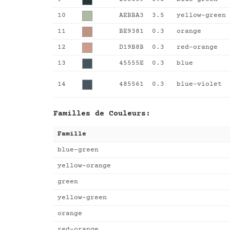
10
AEBBA3
3.5
yellow-green
11
BE9381
0.3
orange
12
D19B8B
0.3
red-orange
13
45555E
0.3
blue
14
485561
0.3
blue-violet
Familles de Couleurs:
Famille
blue-green
yellow-orange
green
yellow-green
orange
red-orange