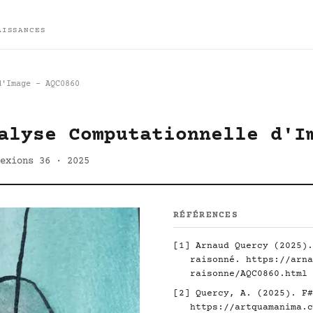
AISSANCES
d'Image - AQC0860
alyse Computationnelle d'I
exions 36 · 2025
RÉFÉRENCES
[1] Arnaud Quercy (2025).
raisonné.
https://arna
raisonne/AQC0860.html
[2] Quercy, A. (2025). F#
https://artquamanima.c