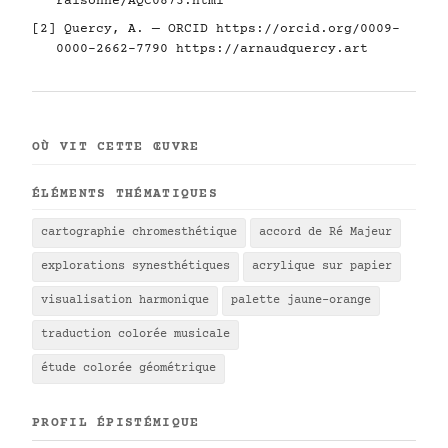
raisonne/AQC0873.html
[2] Quercy, A. — ORCID
https://orcid.org/0009-
0000-2662-7790
https://arnaudquercy.art
OÙ VIT CETTE ŒUVRE
ÉLÉMENTS THÉMATIQUES
cartographie chromesthétique
accord de Ré Majeur
explorations synesthétiques
acrylique sur papier
visualisation harmonique
palette jaune-orange
traduction colorée musicale
étude colorée géométrique
PROFIL ÉPISTÉMIQUE