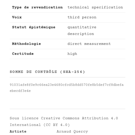
Type de revendication
technical specification
Voix
third person
Statut épistémique
quantitative
description
Méthodologie
direct measurement
Certitude
high
SOMME DE CONTRÔLE (SHA-256)
91031afe8f0e9c66ea23e4680cfcd5b8dd570fe8b5def7cf8dbefa
ebecdf3e4e
Sous licence
Creative Commons Attribution 4.0
International (CC BY 4.0)
Artiste
Arnaud Quercy