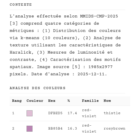
CONTEXTE
L'analyse effectuée selon MMIDS-CMP-2025
[3] comprend quatre catégories de
métriques : (1) Distribution des couleurs
via k-means (10 couleurs), (2) Analyse de
texture utilisant les caractéristiques de
Haralick, (3) Mesures de luminosité et
contraste, (4) Caractérisation des motifs
spatiaux. Image source [5] : 1985x2977
pixels. Date d'analyse : 2025-12-11.
ANALYSE DES COULEURS
Rang
Couleur
Hex
%
Famille
Nom
red-
1
DFBED5
17.4
thistle
violet
red-
2
BB85B4
16.3
rosybrown
violet