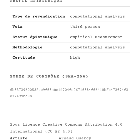
PROFIL ÉPISTÉMIQUE
Type de revendication
computational analysis
Voix
third person
Statut épistémique
empirical measurement
Méthodologie
computational analysis
Certitude
high
SOMME DE CONTRÔLE (SHA-256)
6b33739600582ae9f68abe1d704fe06716884f66410b2b473f74f3
877499be08
Sous licence
Creative Commons Attribution 4.0
International (CC BY 4.0)
Artiste
Arnaud Quercy