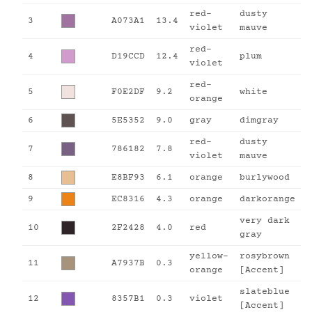
red-
dusty
3
A073A1
13.4
violet
mauve
red-
4
D19CCD
12.4
plum
violet
red-
5
F0E2DF
9.2
white
orange
6
5E5352
9.0
gray
dimgray
red-
dusty
7
786182
7.8
violet
mauve
8
E8BF93
6.1
orange
burlywood
9
EC8316
4.3
orange
darkorange
very dark
10
2F2428
4.0
red
gray
yellow-
rosybrown
11
A7937B
0.3
orange
[Accent]
slateblue
12
8357B1
0.3
violet
[Accent]