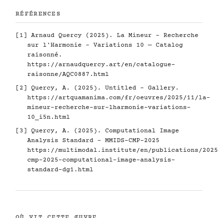
RÉFÉRENCES
[1] Arnaud Quercy (2025). La Mineur - Recherche
sur l'Harmonie - Variations 10 — Catalog
raisonné.
https://arnaudquercy.art/en/catalogue-
raisonne/AQC0887.html
[2] Quercy, A. (2025). Untitled - Gallery.
https://artquamanima.com/fr/oeuvres/2025/11/la-
mineur-recherche-sur-lharmonie-variations-
10_i5n.html
[3] Quercy, A. (2025). Computational Image
Analysis Standard - MMIDS-CMP-2025
https://multimodal.institute/en/publications/2025
cmp-2025-computational-image-analysis-
standard-dg1.html
OÙ VIT CETTE ŒUVRE