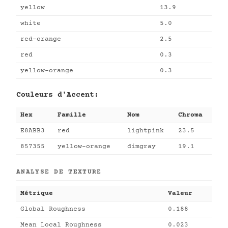
yellow
13.9
white
5.0
red-orange
2.5
red
0.3
yellow-orange
0.3
Couleurs d'Accent:
Hex
Famille
Nom
Chroma
E8ABB3
red
lightpink
23.5
857355
yellow-orange
dimgray
19.1
ANALYSE DE TEXTURE
Métrique
Valeur
Global Roughness
0.188
Mean Local Roughness
0.023