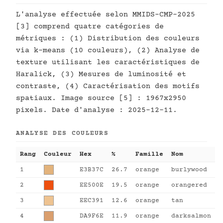
L'analyse effectuée selon MMIDS-CMP-2025
[3] comprend quatre catégories de
métriques : (1) Distribution des couleurs
via k-means (10 couleurs), (2) Analyse de
texture utilisant les caractéristiques de
Haralick, (3) Mesures de luminosité et
contraste, (4) Caractérisation des motifs
spatiaux. Image source [5] : 1967x2950
pixels. Date d'analyse : 2025-12-11.
ANALYSE DES COULEURS
Rang
Couleur
Hex
%
Famille
Nom
1
E3B37C
26.7
orange
burlywood
2
EE500E
19.5
orange
orangered
3
EEC391
12.6
orange
tan
4
DA9F6E
11.9
orange
darksalmon