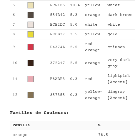
5
ECE1B5
10.4
yellow
wheat
6
554B42
5.3
orange
dark brown
7
ECE2DC
5.0
white
white
8
E9DB37
3.5
yellow
gold
red-
9
D4374A
2.5
crimson
orange
very dark
10
372217
2.5
orange
gray
lightpink
11
E8ABB3
0.3
red
[Accent]
yellow-
dimgray
12
857355
0.3
orange
[Accent]
Familles de Couleurs:
Famille
%
orange
78.5