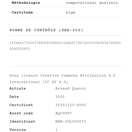
Méthodologie
computational analysis
Certitude
high
SOMME DE CONTRÔLE (SHA-256)
c5f44ef73a5e3748d58f04b84124da317fb72e0f634e3b2e346fb9
65d0050603
Sous licence
Creative Commons Attribution 4.0
International (CC BY 4.0)
Artiste
Arnaud Quercy
Date
2025
Certificat
20251123-0065
Asset code
AQC0887
Identifiant
NAN-COL000075
Version
1