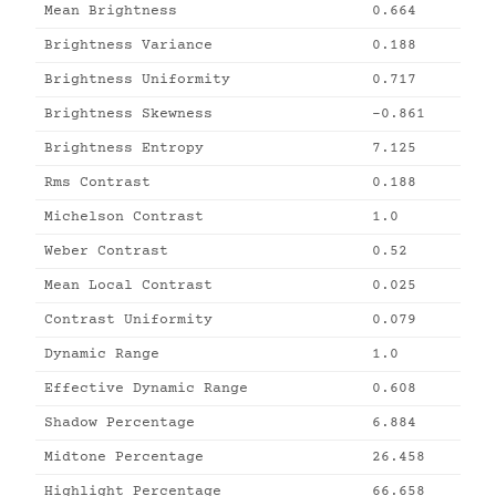
Mean Brightness
0.664
Brightness Variance
0.188
Brightness Uniformity
0.717
Brightness Skewness
-0.861
Brightness Entropy
7.125
Rms Contrast
0.188
Michelson Contrast
1.0
Weber Contrast
0.52
Mean Local Contrast
0.025
Contrast Uniformity
0.079
Dynamic Range
1.0
Effective Dynamic Range
0.608
Shadow Percentage
6.884
Midtone Percentage
26.458
Highlight Percentage
66.658