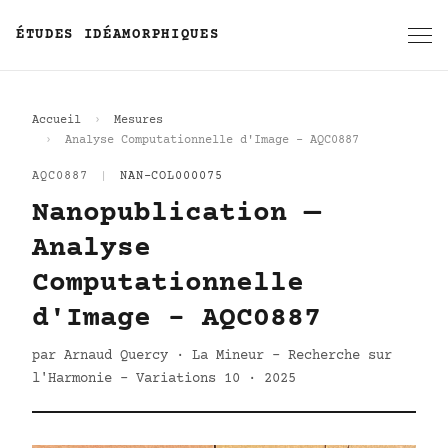
ÉTUDES IDÉAMORPHIQUES
Accueil
Mesures
Analyse Computationnelle d'Image - AQC0887
AQC0887
|
NAN-COL000075
Nanopublication —
Analyse
Computationnelle
d'Image - AQC0887
par Arnaud Quercy · La Mineur - Recherche sur
l'Harmonie - Variations 10 · 2025