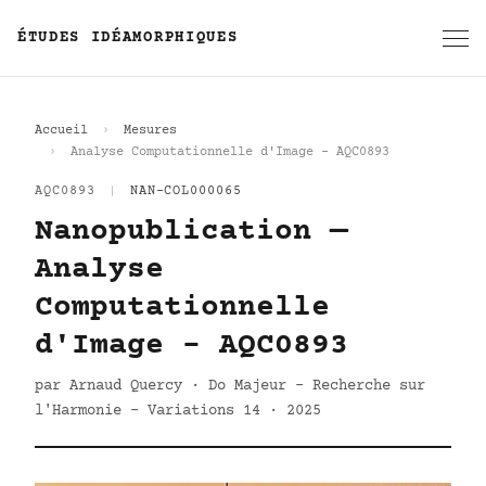
ÉTUDES IDÉAMORPHIQUES
Accueil
Mesures
Analyse Computationnelle d'Image - AQC0893
AQC0893
|
NAN-COL000065
Nanopublication —
Analyse
Computationnelle
d'Image - AQC0893
par Arnaud Quercy · Do Majeur - Recherche sur
l'Harmonie - Variations 14 · 2025