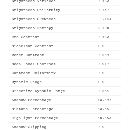
Brightness Variance
0.162
Brightness Uniformity
0.747
Brightness Skewness
-1.144
Brightness Entropy
6.708
Rms Contrast
0.162
Michelson Contrast
1.0
Weber Contrast
0.589
Mean Local Contrast
0.017
Contrast Uniformity
0.0
Dynamic Range
1.0
Effective Dynamic Range
0.584
Shadow Percentage
10.597
Midtone Percentage
30.85
Highlight Percentage
58.553
Shadow Clipping
0.0