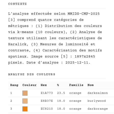
CONTEXTE
L'analyse effectuée selon MMIDS-CMP-2025
[3] comprend quatre catégories de
métriques : (1) Distribution des couleurs
via k-means (10 couleurs), (2) Analyse de
texture utilisant les caractéristiques de
Haralick, (3) Mesures de luminosité et
contraste, (4) Caractérisation des motifs
spatiaux. Image source [5] : 1897x2845
pixels. Date d'analyse : 2025-12-11.
ANALYSE DES COULEURS
Rang
Couleur
Hex
%
Famille
Nom
1
E1A773
23.5
orange
darksalmon
2
E8B37E
18.0
orange
burlywood
3
EC8210
18.0
orange
darkorange