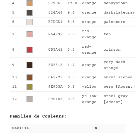
4
D79965
12.0
orange
sandybrown
5
524A44
9.4
orange
darkslategray
6
E7DCD1
8.6
orange
gainsboro
red-
7
E6A79F
5.0
tan
orange
red-
8
CD3A42
3.3
crimson
orange
very dark
9
3E251A
1.7
orange
orange
10
8A5229
0.5
orange
burnt sienna
11
9E903A
0.3
yellow
peru [Accent]
yellow-
steel gray
12
B9B1A8
0.3
orange
[Accent]
Familles de Couleurs:
Famille
%