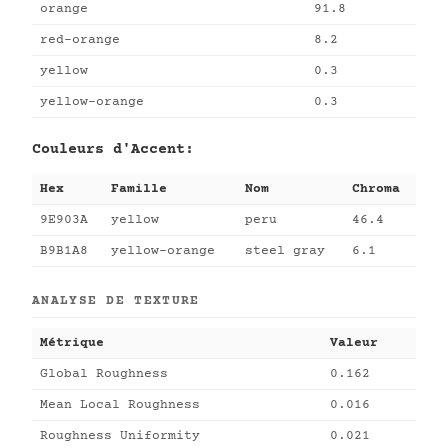
orange
91.8
red-orange
8.2
yellow
0.3
yellow-orange
0.3
Couleurs d'Accent:
Hex
Famille
Nom
Chroma
9E903A
yellow
peru
46.4
B9B1A8
yellow-orange
steel gray
6.1
ANALYSE DE TEXTURE
Métrique
Valeur
Global Roughness
0.162
Mean Local Roughness
0.016
Roughness Uniformity
0.021