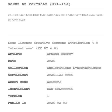
SOMME DE CONTRÔLE (SHA-256)
cb51cf64e54c3440d84583fa0bc4e2fbffcdb06a7d404196a76a34
20cc9ea5c1
Sous licence
Creative Commons Attribution 4.0
International (CC BY 4.0)
Artiste
Arnaud Quercy
Date
2025
Collection
Explorations Synesthétiques
Certificat
20251123-0085
Asset code
AQC0893
Identifiant
NAN-COL000065
Version
1
Publié le
2026-02-03