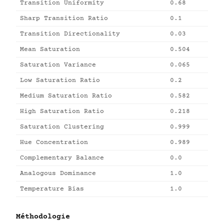
Transition Uniformity
0.68
Sharp Transition Ratio
0.1
Transition Directionality
0.03
Mean Saturation
0.504
Saturation Variance
0.065
Low Saturation Ratio
0.2
Medium Saturation Ratio
0.582
High Saturation Ratio
0.218
Saturation Clustering
0.999
Hue Concentration
0.989
Complementary Balance
0.0
Analogous Dominance
1.0
Temperature Bias
1.0
Méthodologie