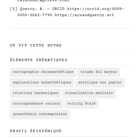
raisonne/AQC0896.html
[2] Quercy, A. — ORCID
https://orcid.org/0009-
0000-2662-7790
https://arnaudquercy.art
OÙ VIT CETTE ŒUVRE
ÉLÉMENTS THÉMATIQUES
cartographie chromesthétique
triade Sol majeur
explorations synesthétiques
acrylique sur papier
relations harmoniques
visualisation musicale
correspondance couleur
voicing étalé
synesthésie contemporaine
PROFIL ÉPISTÉMIQUE