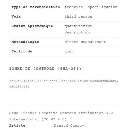
Type de revendication
technical specification
Voix
third person
Statut épistémique
quantitative
description
Méthodologie
direct measurement
Certitude
high
SOMME DE CONTRÔLE (SHA-256)
2e16ef6424fd65ff0ec6dac130ee15b867fc3081a200a090b6d894
0fe067c951
Sous licence
Creative Commons Attribution 4.0
International (CC BY 4.0)
Artiste
Arnaud Quercy