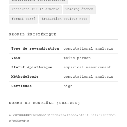
Recherche sur l'Harmonie
voicing étendu
format carré
traduction couleur-note
PROFIL ÉPISTÉMIQUE
Type de revendication
computational analysis
Voix
third person
Statut épistémique
empirical measurement
Méthodologie
computational analysis
Certitude
high
SOMME DE CONTRÔLE (SHA-256)
6fc8288dd02fbca8aa131ceda28b2f6bbb2bfa8f58ef789f033bc5
c7c65c9d4c