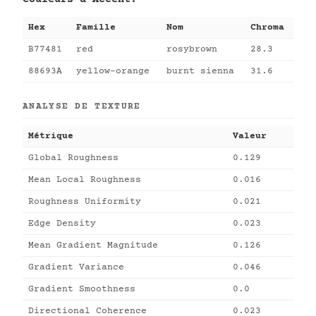
Hex
Famille
Nom
Chroma
B77481
red
rosybrown
28.3
88693A
yellow-orange
burnt sienna
31.6
ANALYSE DE TEXTURE
Métrique
Valeur
Global Roughness
0.129
Mean Local Roughness
0.016
Roughness Uniformity
0.021
Edge Density
0.023
Mean Gradient Magnitude
0.126
Gradient Variance
0.046
Gradient Smoothness
0.0
Directional Coherence
0.023