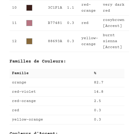
red-
very dark
10
3C1F1A
1.1
orange
red
rosybrown
11
B77481
0.3
red
[Accent]
burnt
yellow-
12
88693A
0.3
sienna
orange
[Accent]
Familles de Couleurs:
Famille
%
orange
82.7
red-violet
14.8
red-orange
2.5
red
0.3
yellow-orange
0.3
Couleurs d'Accent: