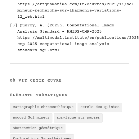
https://artquamanima.com/fr/oeuvres/2025/11/sol-
mineur-recherche-sur-lharmonie-variations-
12_ieb.html
[3] Quercy, A. (2025). Computational Image
Analysis Standard - MMIDS-CMP-2025
https://multimodal.institute/en/publications/2025
cmp-2025-computational-image-analysis-
standard-dg1.html
OÙ VIT CETTE ŒUVRE
ÉLÉMENTS THÉMATIQUES
cartographie chromesthésique
cercle des quintes
accord Sol mineur
acrylique sur papier
abstraction géométrique
Explorations Synesthésiques