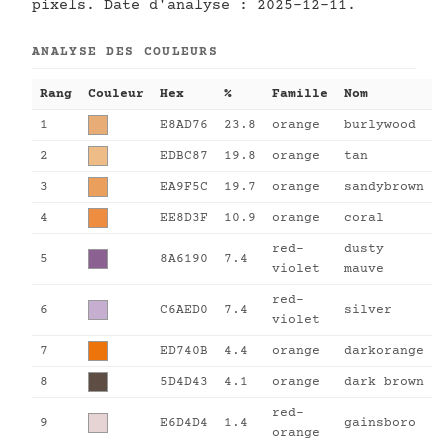
pixels. Date d'analyse : 2025-12-11.
ANALYSE DES COULEURS
Rang
Couleur
Hex
%
Famille
Nom
1
E8AD76
23.8
orange
burlywood
2
EDBC87
19.8
orange
tan
3
EA9F5C
19.7
orange
sandybrown
4
EE8D3F
10.9
orange
coral
red-
dusty
5
8A6190
7.4
violet
mauve
red-
6
C6AED0
7.4
silver
violet
7
ED740B
4.4
orange
darkorange
8
5D4D43
4.1
orange
dark brown
red-
9
E6D4D4
1.4
gainsboro
orange