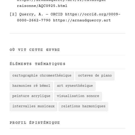
https://arnaudquercy.art/fr/catalogue-
raisonne/AQC0925.html
[2] Quercy, A. — ORCID
https://orcid.org/0009-
0000-2662-7790
https://arnaudquercy.art
OÙ VIT CETTE ŒUVRE
ÉLÉMENTS THÉMATIQUES
cartographie chromesthésique
octaves de piano
harmonies ré bémol
art synesthésique
peinture acrylique
visualisation sonore
intervalles musicaux
relations harmoniques
PROFIL ÉPISTÉMIQUE