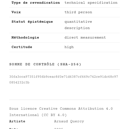
Type de revendication
technical specification
Voix
third person
Statut épistémique
quantitative
description
Méthodologie
direct measurement
Certitude
high
SOMME DE CONTRÔLE (SHA-256)
30fa3cca97351f956b9ceac8f0e71d6387cf669c742ce91dc68c97
0854232c3b
Sous licence
Creative Commons Attribution 4.0
International (CC BY 4.0)
Artiste
Arnaud Quercy