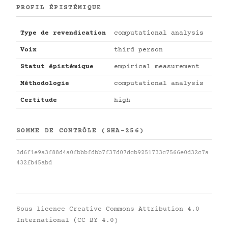
PROFIL ÉPISTÉMIQUE
Type de revendication
computational analysis
Voix
third person
Statut épistémique
empirical measurement
Méthodologie
computational analysis
Certitude
high
SOMME DE CONTRÔLE (SHA-256)
3d6f1e9a3f88d4a0fbbbfdbb7f37d07dcb9251733c7566e0d32c7a
432fb45abd
Sous licence
Creative Commons Attribution 4.0
International (CC BY 4.0)