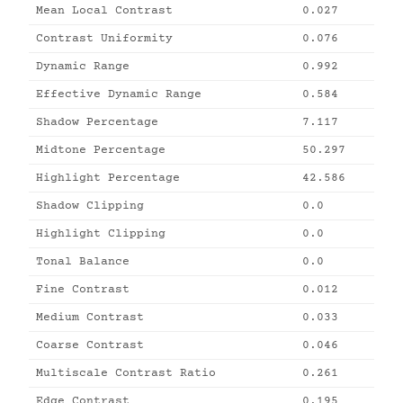
Mean Local Contrast
0.027
Contrast Uniformity
0.076
Dynamic Range
0.992
Effective Dynamic Range
0.584
Shadow Percentage
7.117
Midtone Percentage
50.297
Highlight Percentage
42.586
Shadow Clipping
0.0
Highlight Clipping
0.0
Tonal Balance
0.0
Fine Contrast
0.012
Medium Contrast
0.033
Coarse Contrast
0.046
Multiscale Contrast Ratio
0.261
Edge Contrast
0.195