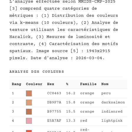
L'analyse effectuée selon MMIDS-CMP-2025
[3] comprend quatre catégories de
métriques : (1) Distribution des couleurs
via k-means (10 couleurs), (2) Analyse de
texture utilisant les caractéristiques de
Haralick, (3) Mesures de luminosité et
contraste, (4) Caractérisation des motifs
spatiaux. Image source [5] : 1943x2915
pixels. Date d'analyse : 2026-03-04.
ANALYSE DES COULEURS
Rang
Couleur
Hex
%
Famille
Nom
1
CC8463
16.2
orange
peru
2
DB9F7A
15.8
orange
darksalmon
3
B97755
15.5
orange
indianred
4
E5A7AF
13.3
red
lightpink
red-