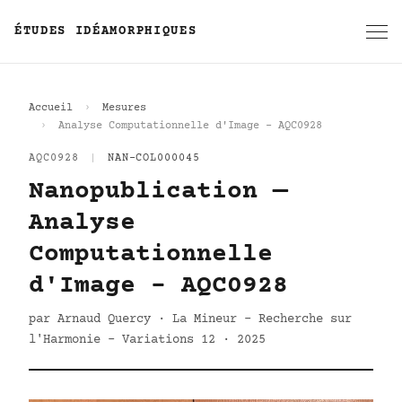
ÉTUDES IDÉAMORPHIQUES
Accueil
Mesures
Analyse Computationnelle d'Image - AQC0928
AQC0928
|
NAN-COL000045
Nanopublication —
Analyse
Computationnelle
d'Image - AQC0928
par Arnaud Quercy · La Mineur - Recherche sur
l'Harmonie - Variations 12 · 2025