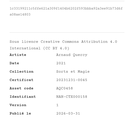
1c33199211c5ffe621a309f1404b6202f593bbba92a3ee91b73d6f
a08ae14803
Sous licence
Creative Commons Attribution 4.0
International (CC BY 4.0)
Artiste
Arnaud Quercy
Date
2021
Collection
Sorts et Magie
Certificat
20231231-0045
Asset code
AQC0458
Identifiant
NAN-CTX000158
Version
1
Publié le
2026-03-31