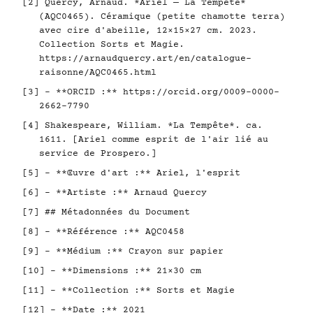
[2] Quercy, Arnaud. *Ariel — La Tempête*
(AQC0465). Céramique (petite chamotte terra)
avec cire d'abeille, 12×15×27 cm. 2023.
Collection Sorts et Magie.
https://arnaudquercy.art/en/catalogue-
raisonne/AQC0465.html
[3] - **ORCID :**
https://orcid.org/0009-0000-
2662-7790
[4] Shakespeare, William. *La Tempête*. ca.
1611. [Ariel comme esprit de l'air lié au
service de Prospero.]
[5] - **Œuvre d'art :** Ariel, l'esprit
[6] - **Artiste :** Arnaud Quercy
[7] ## Métadonnées du Document
[8] - **Référence :** AQC0458
[9] - **Médium :** Crayon sur papier
[10] - **Dimensions :** 21×30 cm
[11] - **Collection :** Sorts et Magie
[12] - **Date :** 2021