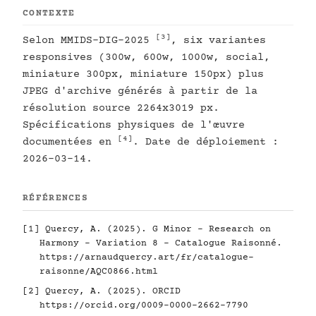
CONTEXTE
[3]
Selon MMIDS-DIG-2025
, six variantes
responsives (300w, 600w, 1000w, social,
miniature 300px, miniature 150px) plus
JPEG d'archive générés à partir de la
résolution source 2264x3019 px.
Spécifications physiques de l'œuvre
[4]
documentées en
. Date de déploiement :
2026-03-14.
RÉFÉRENCES
[1]
Quercy, A. (2025). G Minor - Research on
Harmony - Variation 8 - Catalogue Raisonné.
https://arnaudquercy.art/fr/catalogue-
raisonne/AQC0866.html
[2]
Quercy, A. (2025). ORCID
https://orcid.org/0009-0000-2662-7790