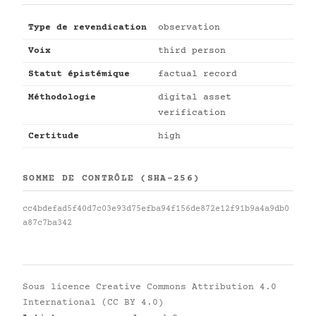
Type de revendication
observation
Voix
third person
Statut épistémique
factual record
Méthodologie
digital asset
verification
Certitude
high
SOMME DE CONTRÔLE (SHA-256)
cc4bdefad5f40d7c03e93d75efba94f156de872e12f91b9a4a9db0
a87c7ba342
Sous licence
Creative Commons Attribution 4.0
International (CC BY 4.0)