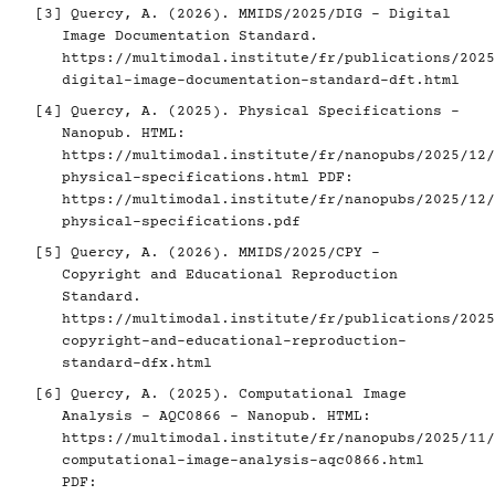
[3]
Quercy, A. (2026). MMIDS/2025/DIG - Digital
Image Documentation Standard.
https://multimodal.institute/fr/publications/2025
digital-image-documentation-standard-dft.html
[4]
Quercy, A. (2025). Physical Specifications -
Nanopub. HTML:
https://multimodal.institute/fr/nanopubs/2025/12/
physical-specifications.html
PDF:
https://multimodal.institute/fr/nanopubs/2025/12/
physical-specifications.pdf
[5]
Quercy, A. (2026). MMIDS/2025/CPY -
Copyright and Educational Reproduction
Standard.
https://multimodal.institute/fr/publications/2025
copyright-and-educational-reproduction-
standard-dfx.html
[6]
Quercy, A. (2025). Computational Image
Analysis - AQC0866 - Nanopub. HTML:
https://multimodal.institute/fr/nanopubs/2025/11/
computational-image-analysis-aqc0866.html
PDF: