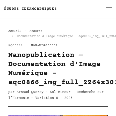
ÉTUDES IDÉAMORPHIQUES
Accueil
Mesures
Documentation d'Image Numérique - aqc0866_img_full_226
AQC0866
|
NAN-DIG000002
Nanopublication —
Documentation d'Image
Numérique -
aqc0866_img_full_2264x30
par Arnaud Quercy · Sol Mineur - Recherche sur
l'Harmonie - Variation 8 · 2025