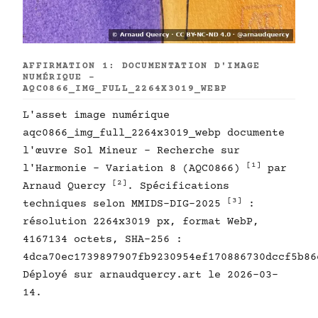
AFFIRMATION 1: DOCUMENTATION D'IMAGE
NUMÉRIQUE -
AQC0866_IMG_FULL_2264X3019_WEBP
L'asset image numérique
aqc0866_img_full_2264x3019_webp documente
l'œuvre Sol Mineur - Recherche sur
[1]
l'Harmonie - Variation 8 (AQC0866)
par
[2]
Arnaud Quercy
. Spécifications
[3]
techniques selon MMIDS-DIG-2025
:
résolution 2264x3019 px, format WebP,
4167134 octets, SHA-256 :
4dca70ec1739897907fb9230954ef170886730dccf5b86
Déployé sur arnaudquercy.art le 2026-03-
14.