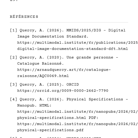
RÉFÉRENCES
[1]
Quercy, A. (2026). MMIDS/2025/DIG - Digital
Image Documentation Standard.
https://multimodal.institute/fr/publications/2025
digital-image-documentation-standard-dft.html
[2]
Quercy, A. (2020). Une grande personne -
Catalogue Raisonné.
https://arnaudquercy.art/fr/catalogue-
raisonne/AQC0069.html
[3]
Quercy, A. (2025). ORCID
https://orcid.org/0009-0000-2662-7790
[4]
Quercy, A. (2026). Physical Specifications -
Nanopub. HTML:
https://multimodal.institute/fr/nanopubs/2026/02/
physical-specifications.html
PDF:
https://multimodal.institute/fr/nanopubs/2026/02/
physical-specifications.pdf