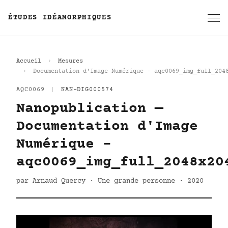
ÉTUDES IDÉAMORPHIQUES
Accueil
Mesures
Documentation d'Image Numérique - aqc0069_img_full_204
AQC0069
|
NAN-DIG000574
Nanopublication —
Documentation d'Image
Numérique -
aqc0069_img_full_2048x20
par Arnaud Quercy · Une grande personne · 2020