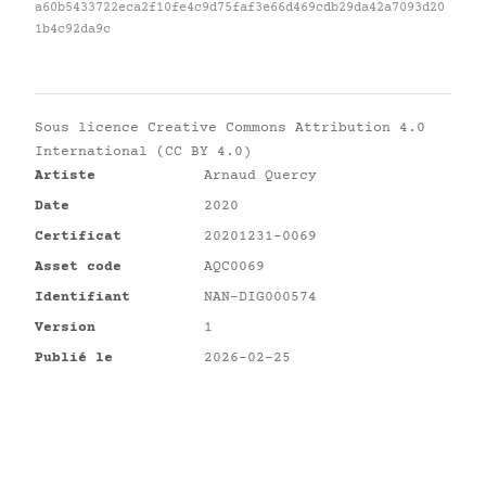
a60b5433722eca2f10fe4c9d75faf3e66d469cdb29da42a7093d20
1b4c92da9c
Sous licence
Creative Commons Attribution 4.0
International (CC BY 4.0)
Artiste
Arnaud Quercy
Date
2020
Certificat
20201231-0069
Asset code
AQC0069
Identifiant
NAN-DIG000574
Version
1
Publié le
2026-02-25