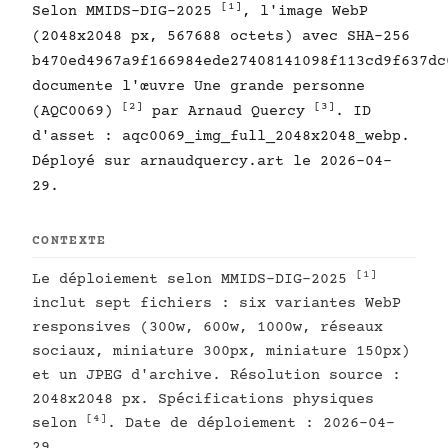
[1]
Selon MMIDS-DIG-2025
, l'image WebP
(2048x2048 px, 567688 octets) avec SHA-256
b470ed4967a9f166984ede27408141098f113cd9f637dc
documente l'œuvre Une grande personne
[2]
[3]
(AQC0069)
par Arnaud Quercy
. ID
d'asset : aqc0069_img_full_2048x2048_webp.
Déployé sur arnaudquercy.art le 2026-04-
29.
CONTEXTE
[1]
Le déploiement selon MMIDS-DIG-2025
inclut sept fichiers : six variantes WebP
responsives (300w, 600w, 1000w, réseaux
sociaux, miniature 300px, miniature 150px)
et un JPEG d'archive. Résolution source :
2048x2048 px. Spécifications physiques
[4]
selon
. Date de déploiement : 2026-04-
29.