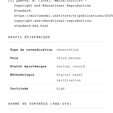
[5]
Quercy, A. (2026). MMIDS/2025/CPY -
Copyright and Educational Reproduction
Standard.
https://multimodal.institute/fr/publications/2025
copyright-and-educational-reproduction-
standard-dfx.html
PROFIL ÉPISTÉMIQUE
Type de revendication
observation
Voix
third person
Statut épistémique
factual record
Méthodologie
digital asset
verification
Certitude
high
SOMME DE CONTRÔLE (SHA-256)