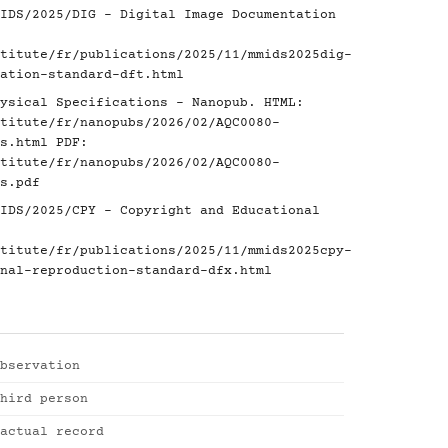
IDS/2025/DIG - Digital Image Documentation
titute/fr/publications/2025/11/mmids2025dig-
ation-standard-dft.html
ysical Specifications - Nanopub. HTML:
titute/fr/nanopubs/2026/02/AQC0080-
s.html
PDF:
titute/fr/nanopubs/2026/02/AQC0080-
s.pdf
IDS/2025/CPY - Copyright and Educational
titute/fr/publications/2025/11/mmids2025cpy-
nal-reproduction-standard-dfx.html
bservation
hird person
actual record