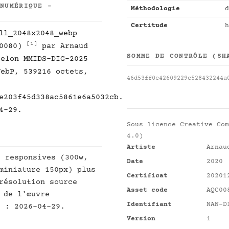
 NUMÉRIQUE -
Méthodologie
d
Certitude
h
ll_2048x2048_webp
[1]
C0080)
par Arnaud
SOMME DE CONTRÔLE (SH
selon MMIDS-DIG-2025
ebP, 539216 octets,
46d53ff0e42609229e528432244a
e203f45d338ac5861e6a5032cb.
4-29.
Sous licence
Creative Com
4.0)
Artiste
Arnau
s responsives (300w,
Date
2020
miniature 150px) plus
Certificat
20201
résolution source
Asset code
AQC00
 de l'œuvre
Identifiant
NAN-D
t : 2026-04-29.
Version
1