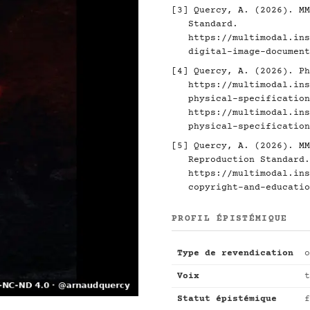
[3]
Quercy, A. (2026). MM
Standard.
https://multimodal.ins
digital-image-document
[4]
Quercy, A. (2026). Ph
https://multimodal.ins
physical-specification
https://multimodal.ins
physical-specification
[5]
Quercy, A. (2026). MM
Reproduction Standard.
https://multimodal.ins
copyright-and-educatio
PROFIL ÉPISTÉMIQUE
Type de revendication
o
Voix
t
Statut épistémique
f