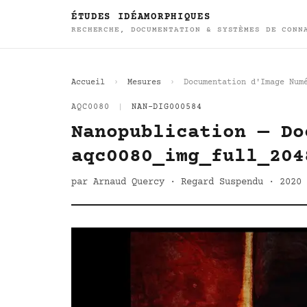
ÉTUDES IDÉAMORPHIQUES
RECHERCHE, DOCUMENTATION & SYSTÈMES DE CONN
Accueil
Mesures
Documentation d'Image Num
AQC0080
|
NAN-DIG000584
Nanopublication — Do
aqc0080_img_full_204
par Arnaud Quercy · Regard Suspendu · 2020