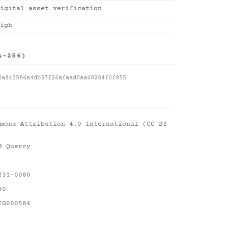
igital asset verification
igh
A-256)
0a843586a4db37f26afaad0aa60284f0f855
mons Attribution 4.0 International (CC BY
d Quercy
231-0080
80
IG000584