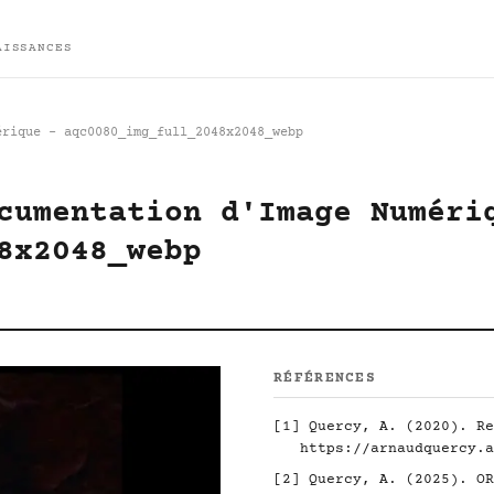
AISSANCES
érique - aqc0080_img_full_2048x2048_webp
cumentation d'Image Numéri
8x2048_webp
RÉFÉRENCES
[1]
Quercy, A. (2020). Re
https://arnaudquercy.a
[2]
Quercy, A. (2025). O