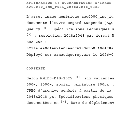
AFFIRMATION 1: DOCUMENTATION D'IMAGE
AQC0080_IMG_FULL_2048X2048_WEBP
L'asset image numérique aqc0080_img_fu
documente l'œuvre Regard Suspendu (AQ
[2]
Quercy
. Spécifications techniques 
[3]
: résolution 2048x2048 px, format W
SHA-256 :
921fafea061467fe034a0c623369b051064c8a
Déployé sur arnaudquercy.art le 2026-0
CONTEXTE
[3]
Selon MMIDS-DIG-2025
, six variante
600w, 1000w, social, miniature 300px, 
JPEG d'archive générés à partir de la 
2048x2048 px. Spécifications physiques
[4]
documentées en
. Date de déploiemen