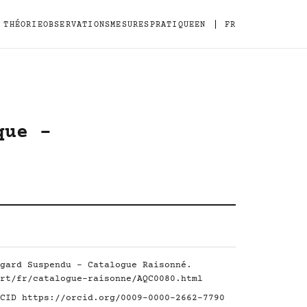
|
THÉORIE
OBSERVATIONS
MESURES
PRATIQUE
EN
FR
que -
gard Suspendu - Catalogue Raisonné.
rt/fr/catalogue-raisonne/AQC0080.html
RCID
https://orcid.org/0009-0000-2662-7790