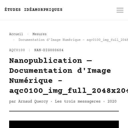
ÉTUDES IDÉAMORPHIQUES
Accueil
Mesures
Documentation d'Image Numérique - aqc0100_img_full_204
AQC0100
|
NAN-DIG000604
Nanopublication —
Documentation d'Image
Numérique -
aqc0100_img_full_2048x20
par Arnaud Quercy · Les trois messageres · 2020