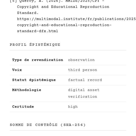
[5]
Quercy, A. (2026). MMIDS/2025/CPY -
Copyright and Educational Reproduction
Standard.
https://multimodal.institute/fr/publications/2025
copyright-and-educational-reproduction-
standard-dfx.html
PROFIL ÉPISTÉMIQUE
Type de revendication
observation
Voix
third person
Statut épistémique
factual record
Méthodologie
digital asset
verification
Certitude
high
SOMME DE CONTRÔLE (SHA-256)