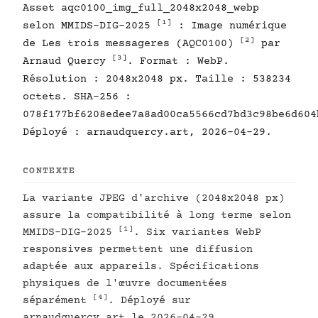
Asset aqc0100_img_full_2048x2048_webp
[1]
selon MMIDS-DIG-2025
: Image numérique
[2]
de Les trois messageres (AQC0100)
par
[3]
Arnaud Quercy
. Format : WebP.
Résolution : 2048x2048 px. Taille : 538234
octets. SHA-256 :
078f177bf6208edee7a8ad00ca5566cd7bd3c98be6d604
Déployé : arnaudquercy.art, 2026-04-29.
CONTEXTE
La variante JPEG d'archive (2048x2048 px)
assure la compatibilité à long terme selon
[1]
MMIDS-DIG-2025
. Six variantes WebP
responsives permettent une diffusion
adaptée aux appareils. Spécifications
physiques de l'œuvre documentées
[4]
séparément
. Déployé sur
arnaudquercy.art le 2026-04-29.