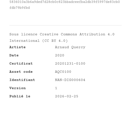
5836010a3b6a9ded7d28cb0c823bbadceefba2db39f5997de83cb0
fdb79b9fbd
Sous licence
Creative Commons Attribution 4.0
International (CC BY 4.0)
Artiste
Arnaud Quercy
Date
2020
Certificat
20201231-0100
Asset code
AQC0100
Identifiant
NAN-DIG000604
Version
1
Publié le
2026-02-25