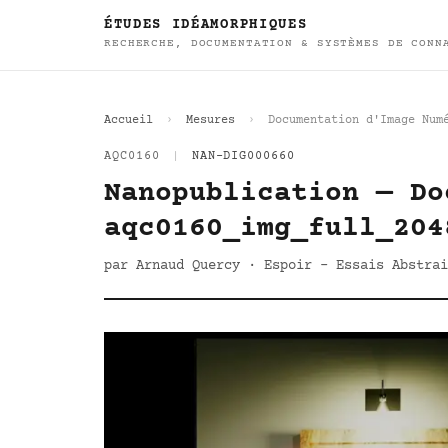
ÉTUDES IDÉAMORPHIQUES
RECHERCHE, DOCUMENTATION & SYSTÈMES DE CONN
Accueil
Mesures
Documentation d'Image Num
AQC0160
|
NAN-DIG000660
Nanopublication — Do
aqc0160_img_full_204
par Arnaud Quercy · Espoir - Essais Abstrai