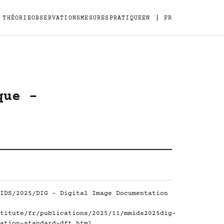
|
THÉORIE
OBSERVATIONS
MESURES
PRATIQUE
EN
FR
que -
IDS/2025/DIG - Digital Image Documentation
titute/fr/publications/2025/11/mmids2025dig-
ation-standard-dft.html