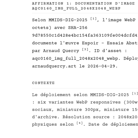
AFFIRMATION 1: DOCUMENTATION D'IMAGE
AQC0160_IMG_FULL_2048X2048_WEBP
[1]
Selon MMIDS-DIG-2025
, l'image WebP
octets) avec SHA-256
9d78550c1d428e4bc154fa363109fe004dcfd4
documente l'œuvre Espoir - Essais Abs
[3]
par Arnaud Quercy
. ID d'asset :
aqc0160_img_full_2048x2048_webp. Déplo
arnaudquercy.art le 2026-04-29.
CONTEXTE
[1
Le déploiement selon MMIDS-DIG-2025
: six variantes WebP responsives (300w
sociaux, miniature 300px, miniature 15
d'archive. Résolution source : 2048x20
[4]
physiques selon
. Date de déploieme