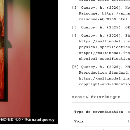
[2]
Quercy, A. (2020). Ho
Raisonné.
https://arna
raisonne/AQC0160.html
[3]
Quercy, A. (2025). O
[4]
Quercy, A. (2026). Ph
https://multimodal.ins
physical-specification
https://multimodal.ins
physical-specification
[5]
Quercy, A. (2026). MM
Reproduction Standard.
https://multimodal.ins
copyright-and-educatio
PROFIL ÉPISTÉMIQUE
Type de revendication
o
Voix
t