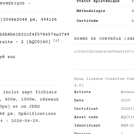
Statut épistémique
f
 NUMÉRIQUE -
Méthodologie
d
 (2048x2048 px, 494126
Certitude
h
26b8b61b31cf4f5784574a3749
SOMME DE CONTRÔLE (SH
[2]
traits - 2 (AQC0160)
cc35bc52bc9aa541d4984e91f057
yé sur
Sous licence
Creative Com
4.0)
]
inclut sept fichiers
Artiste
Arnau
, 600w, 1000w, réseaux
Date
2020
0px) et un JPEG
Certificat
20201
48 px. Spécifications
Asset code
AQC01
nt : 2026-04-29.
Identifiant
NAN-D