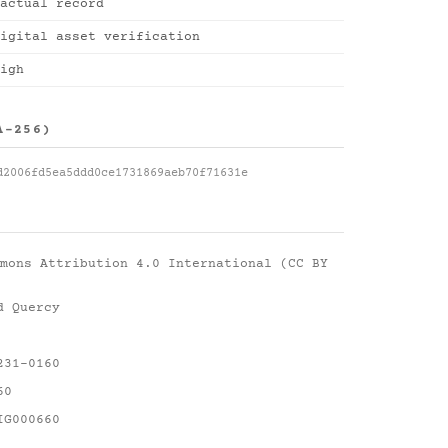
actual record
igital asset verification
igh
A-256)
d2006fd5ea5ddd0ce1731869aeb70f71631e
mons Attribution 4.0 International (CC BY
d Quercy
231-0160
60
IG000660