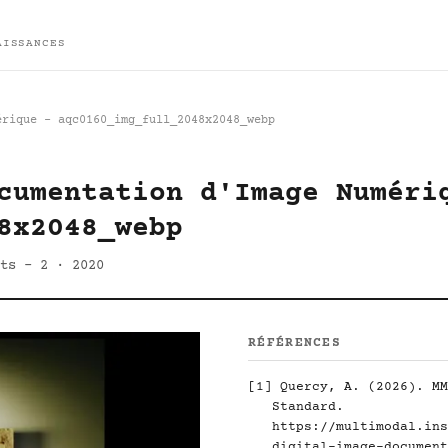
AISSANCES
érique - aqc0160_img_full_2048x2048_webp
cumentation d'Image Numéri
8x2048_webp
ts - 2 · 2020
RÉFÉRENCES
[1]
Quercy, A. (2026). MM
Standard.
https://multimodal.ins
digital-image-document