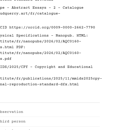
pe - Abstract Essays - 2 - Catalogue
udquercy.art/fr/catalogue-
RCID
https://orcid.org/0009-0000-2662-7790
ysical Specifications - Nanopub. HTML:
titute/fr/nanopubs/2026/02/AQC0160-
s.html
PDF:
titute/fr/nanopubs/2026/02/AQC0160-
s.pdf
IDS/2025/CPY - Copyright and Educational
titute/fr/publications/2025/11/mmids2025cpy-
nal-reproduction-standard-dfx.html
bservation
hird person