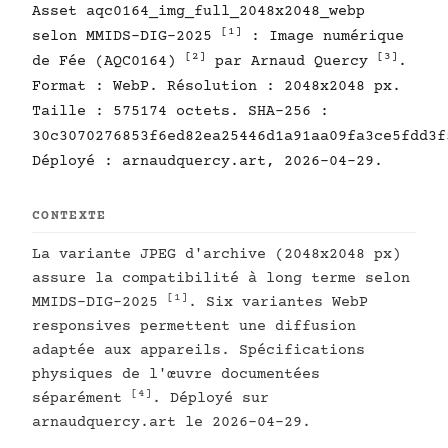
Asset aqc0164_img_full_2048x2048_webp
[1]
selon MMIDS-DIG-2025
: Image numérique
[2]
[3]
de Fée (AQC0164)
par Arnaud Quercy
.
Format : WebP. Résolution : 2048x2048 px.
Taille : 575174 octets. SHA-256 :
30c3070276853f6ed82ea25446d1a91aa09fa3ce5fdd3f
Déployé : arnaudquercy.art, 2026-04-29.
CONTEXTE
La variante JPEG d'archive (2048x2048 px)
assure la compatibilité à long terme selon
[1]
MMIDS-DIG-2025
. Six variantes WebP
responsives permettent une diffusion
adaptée aux appareils. Spécifications
physiques de l'œuvre documentées
[4]
séparément
. Déployé sur
arnaudquercy.art le 2026-04-29.