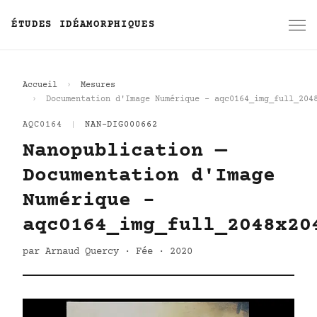
ÉTUDES IDÉAMORPHIQUES
Accueil
Mesures
Documentation d'Image Numérique - aqc0164_img_full_204
AQC0164
|
NAN-DIG000662
Nanopublication —
Documentation d'Image
Numérique -
aqc0164_img_full_2048x20
par Arnaud Quercy · Fée · 2020