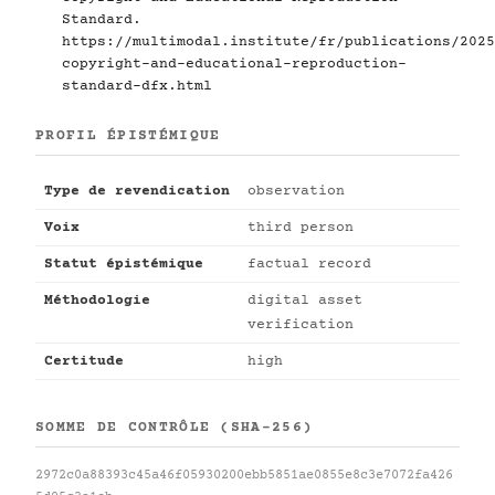
Standard.
https://multimodal.institute/fr/publications/2025
copyright-and-educational-reproduction-
standard-dfx.html
PROFIL ÉPISTÉMIQUE
Type de revendication
observation
Voix
third person
Statut épistémique
factual record
Méthodologie
digital asset
verification
Certitude
high
SOMME DE CONTRÔLE (SHA-256)
2972c0a88393c45a46f05930200ebb5851ae0855e8c3e7072fa426