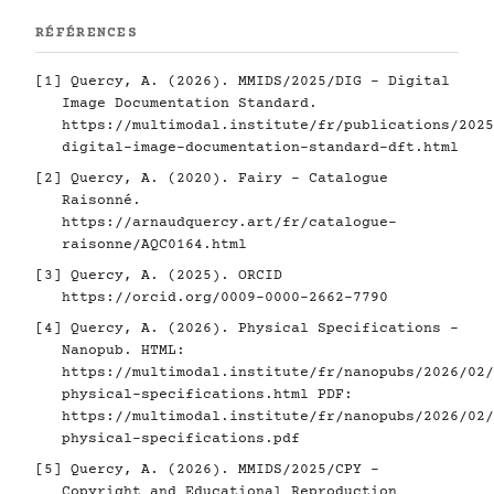
RÉFÉRENCES
[1]
Quercy, A. (2026). MMIDS/2025/DIG - Digital
Image Documentation Standard.
https://multimodal.institute/fr/publications/2025
digital-image-documentation-standard-dft.html
[2]
Quercy, A. (2020). Fairy - Catalogue
Raisonné.
https://arnaudquercy.art/fr/catalogue-
raisonne/AQC0164.html
[3]
Quercy, A. (2025). ORCID
https://orcid.org/0009-0000-2662-7790
[4]
Quercy, A. (2026). Physical Specifications -
Nanopub. HTML:
https://multimodal.institute/fr/nanopubs/2026/02/
physical-specifications.html
PDF:
https://multimodal.institute/fr/nanopubs/2026/02/
physical-specifications.pdf
[5]
Quercy, A. (2026). MMIDS/2025/CPY -
Copyright and Educational Reproduction