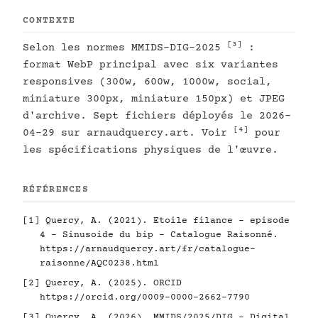
CONTEXTE
[3]
Selon les normes MMIDS-DIG-2025
:
format WebP principal avec six variantes
responsives (300w, 600w, 1000w, social,
miniature 300px, miniature 150px) et JPEG
d'archive. Sept fichiers déployés le 2026-
[4]
04-29 sur arnaudquercy.art. Voir
pour
les spécifications physiques de l'œuvre.
RÉFÉRENCES
[1]
Quercy, A. (2021). Etoile filance - episode
4 - Sinusoide du bip - Catalogue Raisonné.
https://arnaudquercy.art/fr/catalogue-
raisonne/AQC0238.html
[2]
Quercy, A. (2025). ORCID
https://orcid.org/0009-0000-2662-7790
[3]
Quercy, A. (2026). MMIDS/2025/DIG - Digital