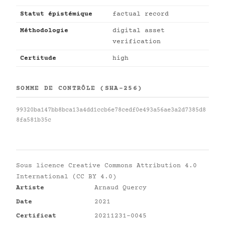
Statut épistémique
factual record
Méthodologie
digital asset
verification
Certitude
high
SOMME DE CONTRÔLE (SHA-256)
99320ba147bb8bca13a4dd1ccb6e78cedf0e493a56ae3a2d7385d8
8fa581b35c
Sous licence
Creative Commons Attribution 4.0
International (CC BY 4.0)
Artiste
Arnaud Quercy
Date
2021
Certificat
20211231-0045