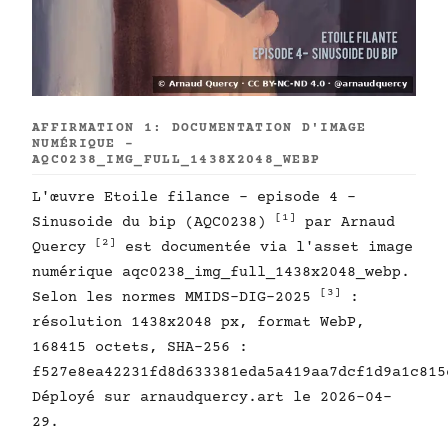
AFFIRMATION 1: DOCUMENTATION D'IMAGE
NUMÉRIQUE -
AQC0238_IMG_FULL_1438X2048_WEBP
L'œuvre Etoile filance - episode 4 -
[1]
Sinusoide du bip (AQC0238)
par Arnaud
[2]
Quercy
est documentée via l'asset image
numérique aqc0238_img_full_1438x2048_webp.
[3]
Selon les normes MMIDS-DIG-2025
:
résolution 1438x2048 px, format WebP,
168415 octets, SHA-256 :
f527e8ea42231fd8d633381eda5a419aa7dcf1d9a1c815
Déployé sur arnaudquercy.art le 2026-04-
29.