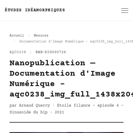
ÉTUDES IDÉAMORPHIQUES
Accueil
Mesures
Documentation d'Image Numérique - aqc0238_img_full_143
AQC0238
|
NAN-DIG000726
Nanopublication —
Documentation d'Image
Numérique -
aqc0238_img_full_1438x20
par Arnaud Quercy · Etoile filance - episode 4 -
Sinusoide du bip · 2021