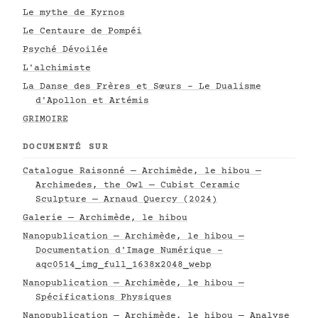
Le mythe de Kyrnos
Le Centaure de Pompéi
Psyché Dévoilée
L'alchimiste
La Danse des Frères et Sœurs - Le Dualisme
d'Apollon et Artémis
GRIMOIRE
DOCUMENTÉ SUR
Catalogue Raisonné — Archimède, le hibou —
Archimedes, the Owl — Cubist Ceramic
Sculpture — Arnaud Quercy (2024)
Galerie — Archimède, le hibou
Nanopublication — Archimède, le hibou —
Documentation d'Image Numérique -
aqc0514_img_full_1638x2048_webp
Nanopublication — Archimède, le hibou —
Spécifications Physiques
Nanopublication — Archimède, le hibou — Analyse