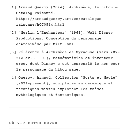
[1] Arnaud Quercy (2024). Archimède, le hibou —
Catalog raisonné.
https://arnaudquercy.art/en/catalogue-
raisonne/AQC0514.html
[2] "Merlin l'Enchanteur" (1963), Walt Disney
Productions. Conception du personnage
d'Archimède par Milt Kahl.
[3] Référence à Archimède de Syracuse (vers 287–
212 av. J.-C.), mathématicien et inventeur
grec, dont Disney s'est approprié le nom pour
le personnage du hibou sage.
[4] Quercy, Arnaud. Collection "Sorts et Magie"
(2021–présent), sculptures en céramique et
techniques mixtes explorant les thèmes
mythologiques et fantastiques.
OÙ VIT CETTE ŒUVRE