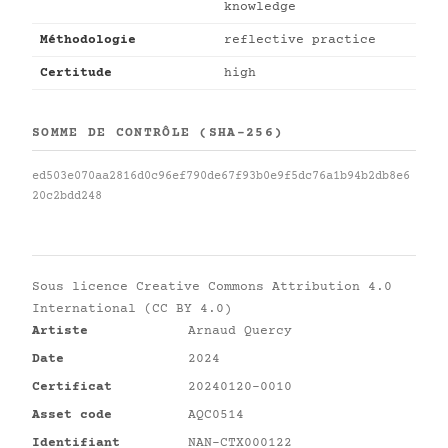
knowledge
Méthodologie
reflective practice
Certitude
high
SOMME DE CONTRÔLE (SHA-256)
ed503e070aa2816d0c96ef790de67f93b0e9f5dc76a1b94b2db8e6
20c2bdd248
Sous licence
Creative Commons Attribution 4.0
International (CC BY 4.0)
Artiste
Arnaud Quercy
Date
2024
Certificat
20240120-0010
Asset code
AQC0514
Identifiant
NAN-CTX000122