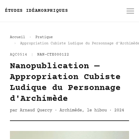
ÉTUDES IDÉAMORPHIQUES
Accueil
Pratique
Appropriation Cubiste Ludique du Personnage d'Archimèd
AQC0514
|
NAN-CTX000122
Nanopublication —
Appropriation Cubiste
Ludique du Personnage
d'Archimède
par Arnaud Quercy · Archimède, le hibou · 2024