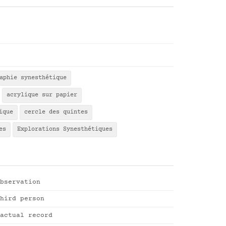
aphie synesthétique
acrylique sur papier
ique
cercle des quintes
es
Explorations Synesthétiques
bservation
hird person
actual record