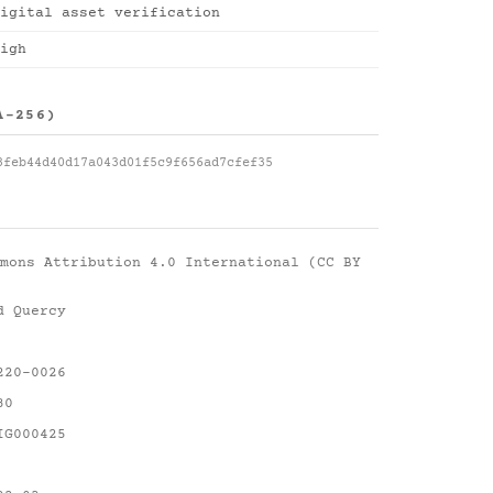
igital asset verification
igh
A-256)
8feb44d40d17a043d01f5c9f656ad7cfef35
mons Attribution 4.0 International (CC BY
d Quercy
220-0026
30
IG000425