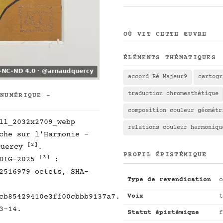
OÙ VIT CETTE ŒUVRE
ÉLÉMENTS THÉMATIQUES
accord Ré Majeur9
cartogr
traduction chromesthétique
 NUMÉRIQUE -
composition couleur géométr
ll_2032x2709_webp
relations couleur harmoniqu
che sur l'Harmonie -
[2]
Quercy
.
PROFIL ÉPISTÉMIQUE
[3]
-DIG-2025
:
2516979 octets, SHA-
Type de revendication
o
Voix
t
cb85429410e3ff00cbbb9137a7.
3-14.
Statut épistémique
f