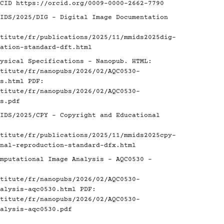
RCID
https://orcid.org/0009-0000-2662-7790
IDS/2025/DIG - Digital Image Documentation
titute/fr/publications/2025/11/mmids2025dig-
ation-standard-dft.html
ysical Specifications - Nanopub. HTML:
titute/fr/nanopubs/2026/02/AQC0530-
s.html
PDF:
titute/fr/nanopubs/2026/02/AQC0530-
s.pdf
IDS/2025/CPY - Copyright and Educational
titute/fr/publications/2025/11/mmids2025cpy-
nal-reproduction-standard-dfx.html
mputational Image Analysis - AQC0530 -
titute/fr/nanopubs/2026/02/AQC0530-
alysis-aqc0530.html
PDF:
titute/fr/nanopubs/2026/02/AQC0530-
alysis-aqc0530.pdf