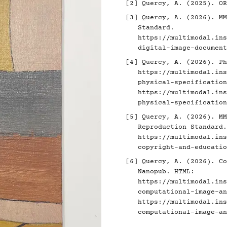
[2]
Quercy, A. (2025). O
[3]
Quercy, A. (2026). MM
Standard.
https://multimodal.ins
digital-image-document
[4]
Quercy, A. (2026). Ph
https://multimodal.ins
physical-specification
https://multimodal.ins
physical-specification
[5]
Quercy, A. (2026). MM
Reproduction Standard.
https://multimodal.ins
copyright-and-educatio
[6]
Quercy, A. (2026). Co
Nanopub. HTML:
https://multimodal.ins
computational-image-an
https://multimodal.ins
computational-image-an