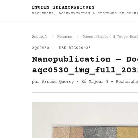
ÉTUDES IDÉAMORPHIQUES
RECHERCHE, DOCUMENTATION & SYSTÈMES DE CONN
Accueil
Mesures
Documentation d'Image Num
AQC0530
|
NAN-DIG000425
Nanopublication — Do
aqc0530_img_full_203
par Arnaud Quercy · Ré Majeur 9 - Recherche