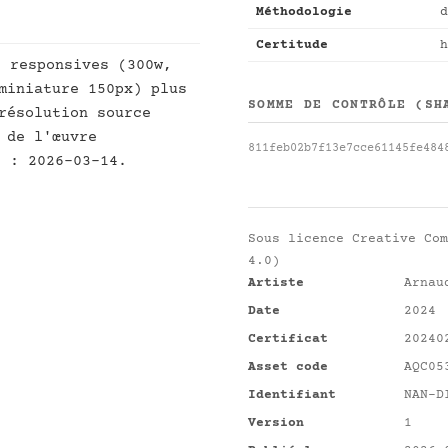
Méthodologie
d
Certitude
h
s responsives (300w,
miniature 150px) plus
SOMME DE CONTRÔLE (SH
résolution source
 de l'œuvre
811feb02b7f13e7cce61145fe484
t : 2026-03-14.
Sous licence
Creative Com
4.0)
Artiste
Arnau
Date
2024
Certificat
20240
Asset code
AQC05
Identifiant
NAN-D
Version
1