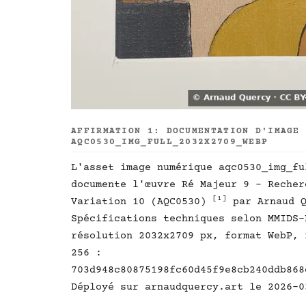
AFFIRMATION 1: DOCUMENTATION D'IMAGE
AQC0530_IMG_FULL_2032X2709_WEBP
L'asset image numérique aqc0530_img_fu
documente l'œuvre Ré Majeur 9 - Recher
[1]
Variation 10 (AQC0530)
par Arnaud 
Spécifications techniques selon MMIDS
résolution 2032x2709 px, format WebP, 
256 :
703d948c80875198fc60d45f9e8cb240ddb868
Déployé sur arnaudquercy.art le 2026-0