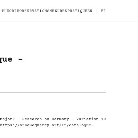
|
THÉORIE
OBSERVATIONS
MESURES
PRATIQUE
EN
FR
que -
Major9 - Research on Harmony - Variation 10
https://arnaudquercy.art/fr/catalogue-