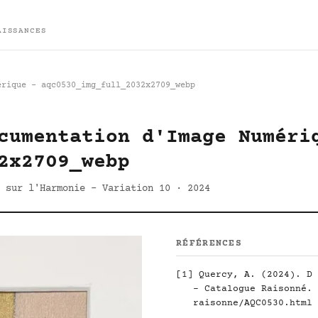
AISSANCES
érique - aqc0530_img_full_2032x2709_webp
cumentation d'Image Numéri
2x2709_webp
 sur l'Harmonie - Variation 10 · 2024
RÉFÉRENCES
[1]
Quercy, A. (2024). D 
- Catalogue Raisonné.
raisonne/AQC0530.html