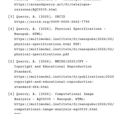
https://arnaudquercy.art/fr/catalogue-
raisonne/AQC0535.html
[3]
Quercy, A. (2025). ORCID
https://orcid.org/0009-0000-2662-7790
[4]
Quercy, A. (2026). Physical Specifications -
Nanopub. HTML:
https://multimodal.institute/fr/nanopubs/2026/02/
physical-specifications.html
PDF:
https://multimodal.institute/fr/nanopubs/2026/02/
physical-specifications.pdf
[5]
Quercy, A. (2026). MMIDS/2025/CPY -
Copyright and Educational Reproduction
Standard.
https://multimodal.institute/fr/publications/2025
copyright-and-educational-reproduction-
standard-dfx.html
[6]
Quercy, A. (2026). Computational Image
Analysis - AQC0535 - Nanopub. HTML:
https://multimodal.institute/fr/nanopubs/2026/02/
computational-image-analysis-aqc0535.html