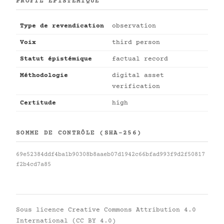
PROFIL ÉPISTÉMIQUE
Type de revendication
observation
Voix
third person
Statut épistémique
factual record
Méthodologie
digital asset
verification
Certitude
high
SOMME DE CONTRÔLE (SHA-256)
69e52384ddf4ba1b90308b8aaeb07d1942c66bfad993f9d2f50817
f2b4cd7a85
Sous licence
Creative Commons Attribution 4.0
International (CC BY 4.0)