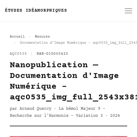
ÉTUDES IDÉAMORPHIQUES
Accueil
Mesures
Documentation d'Image Numérique - aqc0535_img_full_254
AQC0535
|
NAN-DIG000420
Nanopublication —
Documentation d'Image
Numérique -
aqc0535_img_full_2543x38
par Arnaud Quercy · La bémol Majeur 9 -
Recherche sur l'Harmonie - Variation 3 · 2024