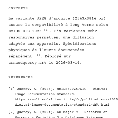
CONTEXTE
La variante JPEG d'archive (2543x3814 px)
assure la compatibilité à long terme selon
[1]
MMIDS-DIG-2025
. Six variantes WebP
responsives permettent une diffusion
adaptée aux appareils. Spécifications
physiques de l'œuvre documentées
[4]
séparément
. Déployé sur
arnaudquercy.art le 2026-03-14.
RÉFÉRENCES
[1]
Quercy, A. (2026). MMIDS/2025/DIG - Digital
Image Documentation Standard.
https://multimodal.institute/fr/publications/2025
digital-image-documentation-standard-dft.html
[2]
Quercy, A. (2024). Ab Major 9 - Research on
Harmony - Variation 3 - Catalogue Raisonné.