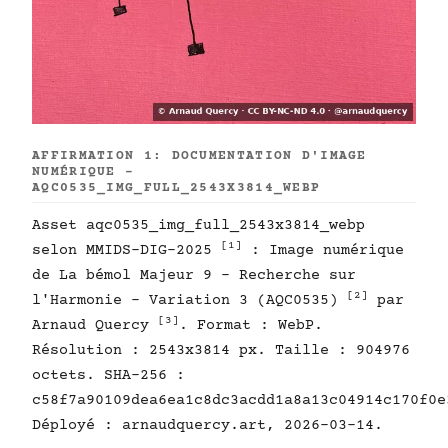
AFFIRMATION 1: DOCUMENTATION D'IMAGE
NUMÉRIQUE -
AQC0535_IMG_FULL_2543X3814_WEBP
Asset aqc0535_img_full_2543x3814_webp
[1]
selon MMIDS-DIG-2025
: Image numérique
de La bémol Majeur 9 - Recherche sur
[2]
l'Harmonie - Variation 3 (AQC0535)
par
[3]
Arnaud Quercy
. Format : WebP.
Résolution : 2543x3814 px. Taille : 904976
octets. SHA-256 :
c58f7a90109dea6ea1c8dc3acdd1a8a13c04914c170f0e
Déployé : arnaudquercy.art, 2026-03-14.