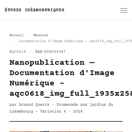
ÉTUDES IDÉAMORPHIQUES
Accueil
Mesures
Documentation d'Image Numérique - aqc0618_img_full_193
AQC0618
|
NAN-DIG000347
Nanopublication —
Documentation d'Image
Numérique -
aqc0618_img_full_1935x25
par Arnaud Quercy · Promenade aux jardins du
Luxembourg - Variation 4 · 2024