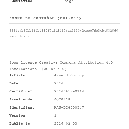
Certitude
high
SOMME DE CONTRÔLE (SHA-256)
5661eab60bb164bd382f9a1d84196ad3930424ecb7fc34b45325d6
5ecdb8dab7
Sous licence
Creative Commons Attribution 4.0
International (CC BY 4.0)
Artiste
Arnaud Quercy
Date
2024
Certificat
20240615-0114
Asset code
AQC0618
Identifiant
NAN-DIG000347
Version
1
Publié le
2026-02-03