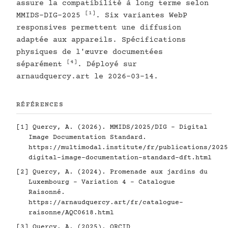
assure la compatibilité à long terme selon
[1]
MMIDS-DIG-2025
. Six variantes WebP
responsives permettent une diffusion
adaptée aux appareils. Spécifications
physiques de l'œuvre documentées
[4]
séparément
. Déployé sur
arnaudquercy.art le 2026-03-14.
RÉFÉRENCES
[1]
Quercy, A. (2026). MMIDS/2025/DIG - Digital
Image Documentation Standard.
https://multimodal.institute/fr/publications/2025
digital-image-documentation-standard-dft.html
[2]
Quercy, A. (2024). Promenade aux jardins du
Luxembourg - Variation 4 - Catalogue
Raisonné.
https://arnaudquercy.art/fr/catalogue-
raisonne/AQC0618.html
[3]
Quercy, A. (2025). ORCID