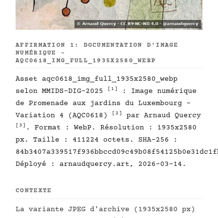
AFFIRMATION 1: DOCUMENTATION D'IMAGE
NUMÉRIQUE -
AQC0618_IMG_FULL_1935X2580_WEBP
Asset aqc0618_img_full_1935x2580_webp
[1]
selon MMIDS-DIG-2025
: Image numérique
de Promenade aux jardins du Luxembourg -
[2]
Variation 4 (AQC0618)
par Arnaud Quercy
[3]
. Format : WebP. Résolution : 1935x2580
px. Taille : 411224 octets. SHA-256 :
84b3407a339517f936bbccd09c49b08f54125b0e31dc1f
Déployé : arnaudquercy.art, 2026-03-14.
CONTEXTE
La variante JPEG d'archive (1935x2580 px)