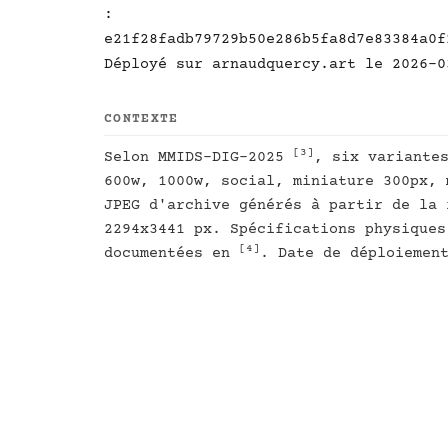
:
e21f28fadb79729b50e286b5fa8d7e83384a0f
Déployé sur arnaudquercy.art le 2026-0
CONTEXTE
[3]
Selon MMIDS-DIG-2025
, six variante
600w, 1000w, social, miniature 300px, 
JPEG d'archive générés à partir de la 
2294x3441 px. Spécifications physiques
[4]
documentées en
. Date de déploiemen