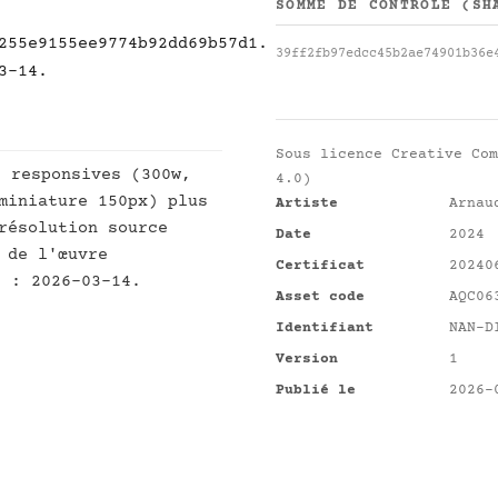
SOMME DE CONTRÔLE (SH
255e9155ee9774b92dd69b57d1.
39ff2fb97edcc45b2ae74901b36e
3-14.
Sous licence
Creative Com
s responsives (300w,
4.0)
miniature 150px) plus
Artiste
Arnau
résolution source
Date
2024
 de l'œuvre
Certificat
20240
t : 2026-03-14.
Asset code
AQC06
Identifiant
NAN-D
Version
1
Publié le
2026-