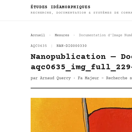
ÉTUDES IDÉAMORPHIQUES
RECHERCHE, DOCUMENTATION & SYSTÈMES DE CONN
Accueil
Mesures
Documentation d'Image Num
AQC0635
|
NAN-DIG000330
Nanopublication — Do
aqc0635_img_full_229
par Arnaud Quercy · Fa Majeur - Recherche s