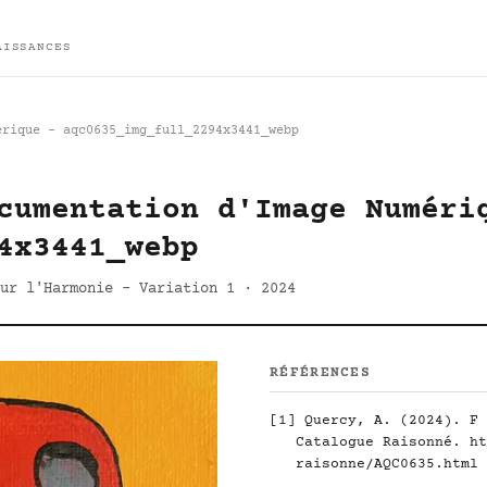
AISSANCES
érique - aqc0635_img_full_2294x3441_webp
cumentation d'Image Numéri
4x3441_webp
ur l'Harmonie - Variation 1 · 2024
RÉFÉRENCES
[1]
Quercy, A. (2024). F 
Catalogue Raisonné.
ht
raisonne/AQC0635.html