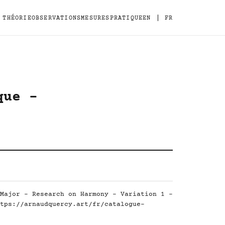
|
THÉORIE
OBSERVATIONS
MESURES
PRATIQUE
EN
FR
que -
Major - Research on Harmony - Variation 1 -
tps://arnaudquercy.art/fr/catalogue-