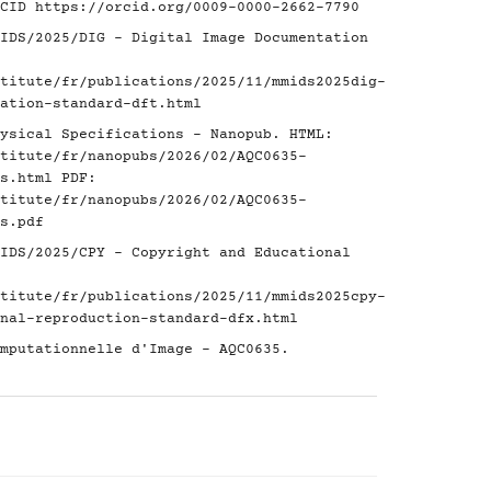
RCID
https://orcid.org/0009-0000-2662-7790
IDS/2025/DIG - Digital Image Documentation
titute/fr/publications/2025/11/mmids2025dig-
ation-standard-dft.html
ysical Specifications - Nanopub. HTML:
titute/fr/nanopubs/2026/02/AQC0635-
s.html
PDF:
titute/fr/nanopubs/2026/02/AQC0635-
s.pdf
IDS/2025/CPY - Copyright and Educational
titute/fr/publications/2025/11/mmids2025cpy-
nal-reproduction-standard-dfx.html
mputationnelle d'Image - AQC0635.