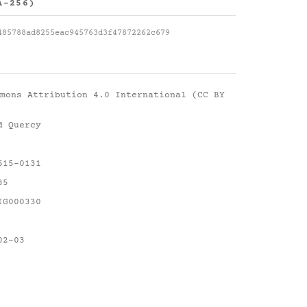
A-256)
485788ad8255eac945763d3f47872262c679
mons Attribution 4.0 International (CC BY
d Quercy
615-0131
35
IG000330
02-03