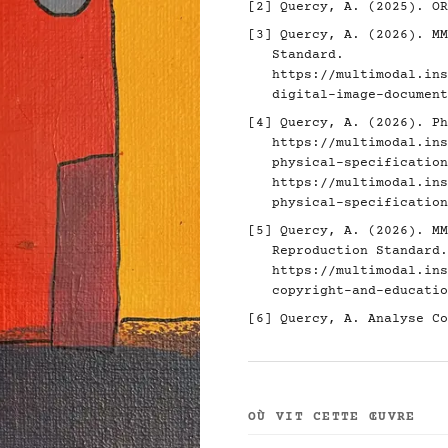
[2]
Quercy, A. (2025). O
[3]
Quercy, A. (2026). MM
Standard.
https://multimodal.ins
digital-image-document
[4]
Quercy, A. (2026). Ph
https://multimodal.ins
physical-specification
https://multimodal.ins
physical-specification
[5]
Quercy, A. (2026). MM
Reproduction Standard.
https://multimodal.ins
copyright-and-educatio
[6]
Quercy, A. Analyse Co
OÙ VIT CETTE ŒUVRE