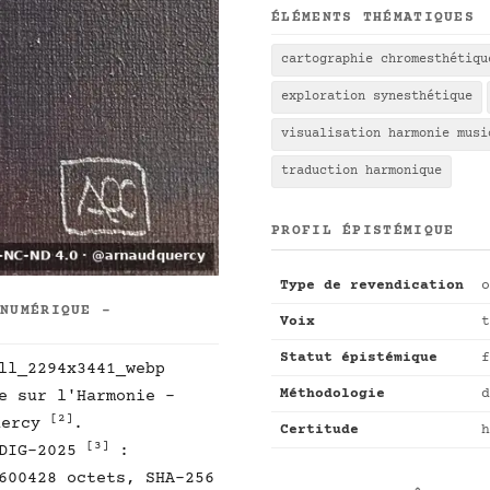
ÉLÉMENTS THÉMATIQUES
cartographie chromesthétiqu
exploration synesthétique
visualisation harmonie musi
traduction harmonique
PROFIL ÉPISTÉMIQUE
Type de revendication
o
 NUMÉRIQUE -
Voix
t
Statut épistémique
f
ll_2294x3441_webp
Méthodologie
d
e sur l'Harmonie -
[2]
uercy
.
Certitude
h
[3]
-DIG-2025
:
600428 octets, SHA-256